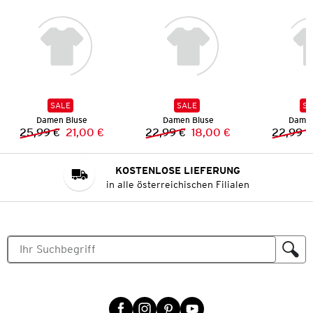
SALE
SALE
SA
Damen Bluse
Damen Bluse
Damen
25,99 €
21,00 €
22,99 €
18,00 €
22,99 €
Vorheriger Preis:
Neuer Preis:
Vorheriger Preis:
Neuer Preis:
KOSTENLOSE LIEFERUNG
in alle österreichischen Filialen