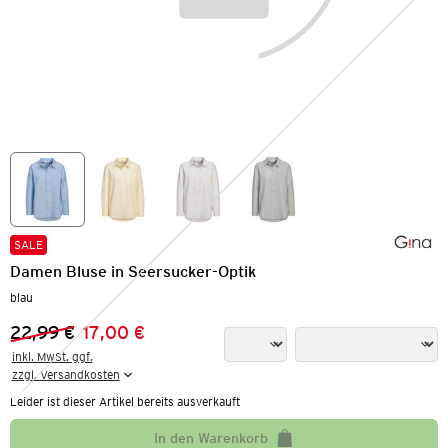
SALE
Damen Bluse in Seersucker-Optik
blau
22,99 €
17,00 €
Vorheriger Preis:
Neuer Preis:
inkl. MwSt. ggf.

zzgl. Versandkosten
Leider ist dieser Artikel bereits ausverkauft
In den Warenkorb