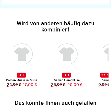
Wird von anderen häufig dazu
kombiniert
SALE
SALE
3 für 2
Damen Musselin-Bluse
Damen Hemdbluse
Damen 
22,99 €
17,00 €
25,99 €
20,00 €
9,99 €
Vorheriger Preis:
Neuer Preis:
Vorheriger Preis:
Neuer Preis:
Das könnte Ihnen auch gefallen