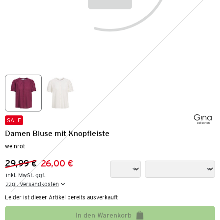
SALE
Damen Bluse mit Knopfleiste
weinrot
29,99 €
26,00 €
Vorheriger Preis:
Neuer Preis:
inkl. MwSt. ggf.

zzgl. Versandkosten
Leider ist dieser Artikel bereits ausverkauft
In den Warenkorb