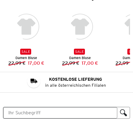
SALE
SALE
SA
Damen Bluse
Damen Bluse
Damen
22,99 €
17,00 €
22,99 €
17,00 €
22,99 €
Vorheriger Preis:
Neuer Preis:
Vorheriger Preis:
Neuer Preis:
KOSTENLOSE LIEFERUNG
in alle österreichischen Filialen