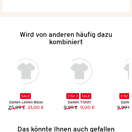
Wird von anderen häufig dazu
kombiniert
SALE
3 für 2
SALE
3 für 2
Damen Leinen-Bluse
Damen T-Shirt
Damen 
25,99 €
21,00 €
9,99 €
9,00 €
9,99 €
Vorheriger Preis:
Neuer Preis:
Vorheriger Preis:
Neuer Preis:
Das könnte Ihnen auch gefallen