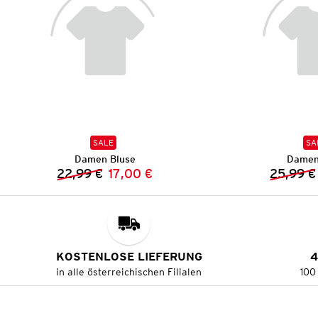
SALE
SA
Damen Bluse
Damen
22,99 €
17,00 €
25,99 €
Vorheriger Preis:
Neuer Preis:
KOSTENLOSE LIEFERUNG
4
in alle österreichischen Filialen
100