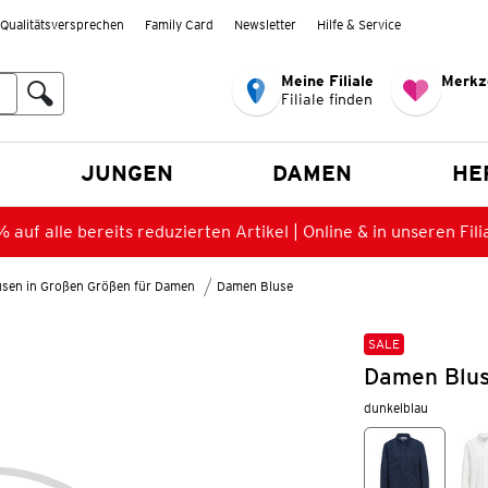
Qualitätsversprechen
Family Card
Newsletter
Hilfe & Service
Meine Filiale
Merkz
Filiale finden
en
JUNGEN
DAMEN
HE
 auf alle bereits reduzierten Artikel | Online & in unseren Fili
lusen in Großen Größen für Damen
Damen Bluse
SALE
Damen Blus
dunkelblau