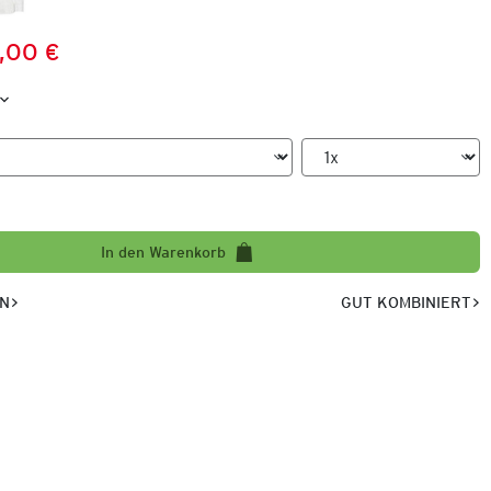
,00 €
Preis:
:
In den Warenkorb
EN
GUT KOMBINIERT