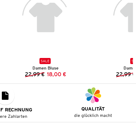
SALE
SA
Damen Bluse
Damen
22,99 €
18,00 €
22,99 €
Vorheriger Preis:
Neuer Preis:
QUALITÄT
UF RECHNUNG
die glücklich macht
tere Zahlarten