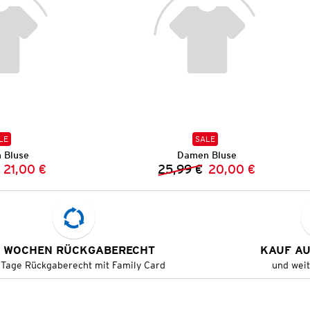
LE
SALE
 Bluse
Damen Bluse
21,00 €
25,99 €
20,00 €
Vorheriger Preis:
Neuer Preis:
Vorheriger Preis:
Neuer Preis:
 WOCHEN RÜCKGABERECHT
KAUF A
 Tage Rückgaberecht mit Family Card
und wei