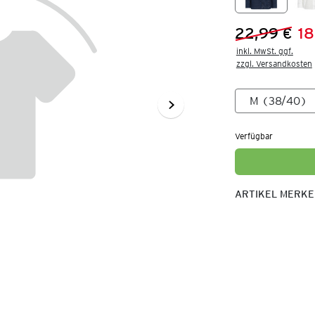
22,99 €
18
Vorheriger 
Neuer Preis
inkl. MwSt. ggf.

zzgl. Versandkosten
Verfügbar
ARTIKEL MERK