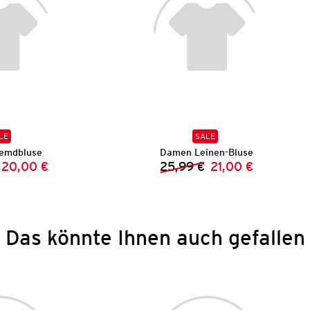
LE
SALE
emdbluse
Damen Leinen-Bluse
20,00 €
25,99 €
21,00 €
Vorheriger Preis:
Neuer Preis:
Vorheriger Preis:
Neuer Preis:
Das könnte Ihnen auch gefallen