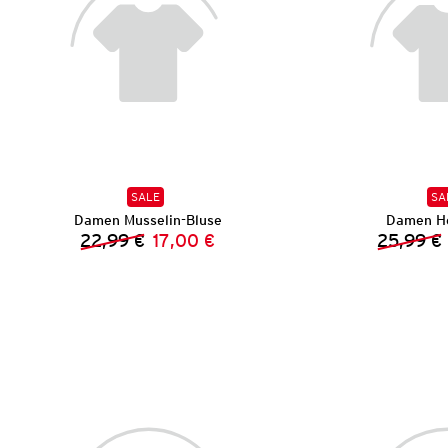
SALE
SA
Damen Musselin-Bluse
Damen H
22,99 €
17,00 €
25,99 €
Vorheriger Preis:
Neuer Preis: