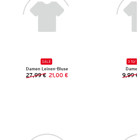
SALE
3 für 2
Damen Leinen-Bluse
Damen 
27,99 €
21,00 €
9,99 €
Vorheriger Preis:
Neuer Preis: