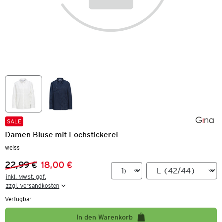
SALE
Damen Bluse mit Lochstickerei
weiss
22,99 €
18,00 €
Vorheriger Preis:
Neuer Preis:
inkl. MwSt. ggf.

zzgl. Versandkosten
Verfügbar
In den Warenkorb