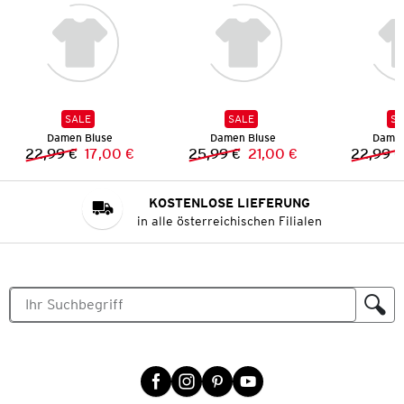
SALE
SALE
SA
Damen Bluse
Damen Bluse
Damen
22,99 €
17,00 €
25,99 €
21,00 €
22,99 €
Vorheriger Preis:
Neuer Preis:
Vorheriger Preis:
Neuer Preis:
KOSTENLOSE LIEFERUNG
in alle österreichischen Filialen