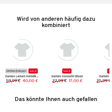
Wird von anderen häufig dazu
kombiniert
Online Exklusiv
SALE
SALE
SA
Damen Leinen-Hemdkleid
Damen Musselin-Bluse
Damen H
59,99 €
40,00 €
22,99 €
17,00 €
25,99 €
Vorheriger Preis:
Neuer Preis:
Vorheriger Preis:
Neuer Preis:
Das könnte Ihnen auch gefallen