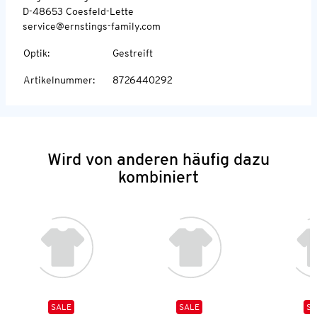
D-48653 Coesfeld-Lette
service@ernstings-family.com
Optik
:
Gestreift
Artikelnummer
:
8726440292
Wird von anderen häufig dazu
kombiniert
SALE
SALE
SA