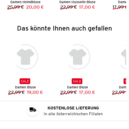
Damen Hemdbluse
Damen Musselin-Bluse
Damen 
25,99 €
20,00 €
22,99 €
17,00 €
17,99 €
Vorheriger Preis:
Neuer Preis:
Vorheriger Preis:
Neuer Preis:
Das könnte Ihnen auch gefallen
SALE
SALE
SA
Damen Bluse
Damen Bluse
Damen
22,99 €
19,00 €
22,99 €
17,00 €
22,99 €
Vorheriger Preis:
Neuer Preis:
Vorheriger Preis:
Neuer Preis:
KOSTENLOSE LIEFERUNG
in alle österreichischen Filialen