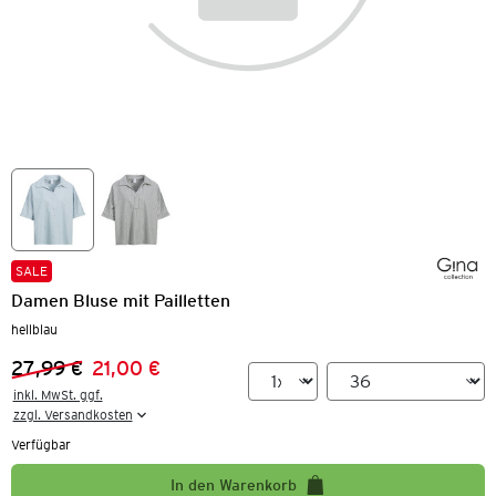
SALE
Damen Bluse mit Pailletten
hellblau
27,99 €
21,00 €
Vorheriger Preis:
Neuer Preis:
inkl. MwSt. ggf.

zzgl. Versandkosten
Verfügbar
In den Warenkorb