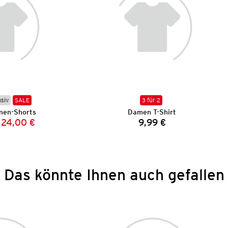
usiv
SALE
3 für 2
nen-Shorts
Damen T-Shirt
24,00 €
9,99 €
Vorheriger Preis:
Neuer Preis:
Preis:
Das könnte Ihnen auch gefallen