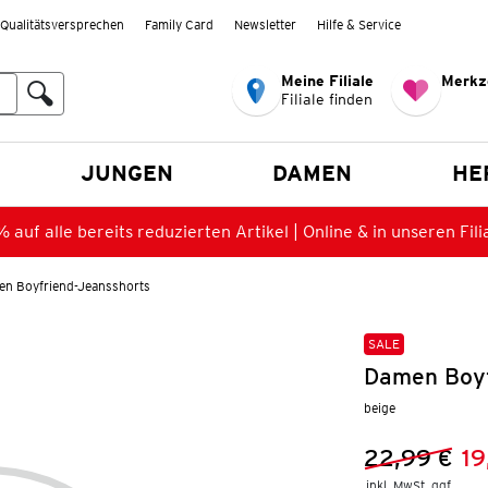
Qualitätsversprechen
Family Card
Newsletter
Hilfe & Service
Meine Filiale
Merkz
Filiale finden
en
JUNGEN
DAMEN
HE
 auf alle bereits reduzierten Artikel | Online & in unseren Fili
n Boyfriend-Jeansshorts
SALE
Damen Boyf
beige
22,99 €
19
Vorheriger 
Neuer Preis
inkl. MwSt. ggf.
