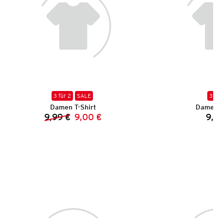
3 für 2
SALE
3 f
Damen T-Shirt
Damen 
9,99 €
9,00 €
9,
Vorheriger Preis:
Neuer Preis: