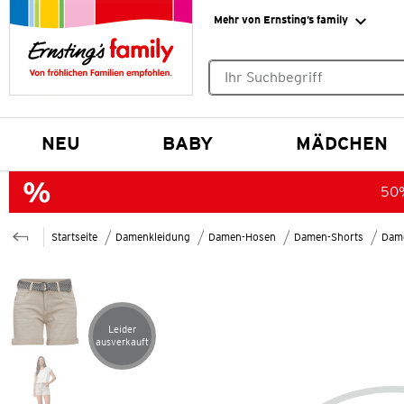
Mehr von Ernsting’s family
Keine Suchvorschläge gefund
NEU
BABY
MÄDCHEN
50%
Startseite
Damenkleidung
Damen-Hosen
Damen-Shorts
Dame
Leider
Artikel leider ausverkauft
ausverkauft