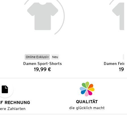
Online Exklusiv
Neu
N
Damen Sport-Shorts
Damen Feins
19,99 €
19,
Preis:
QUALITÄT
UF RECHNUNG
die glücklich macht
tere Zahlarten