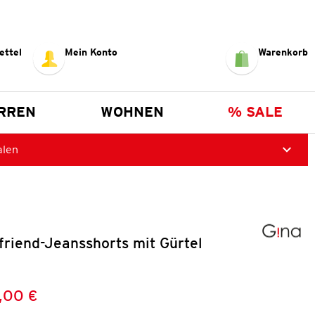
ettel
Mein Konto
Warenkorb
RREN
WOHNEN
% SALE
alen
riend-Jeansshorts mit Gürtel
,00 €
Preis:
: