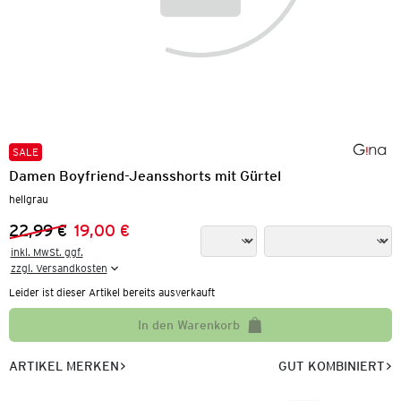
SALE
Damen Boyfriend-Jeansshorts mit Gürtel
hellgrau
22,99 €
19,00 €
Vorheriger Preis:
Neuer Preis:
inkl. MwSt. ggf.

zzgl. Versandkosten
Leider ist dieser Artikel bereits ausverkauft
In den Warenkorb
ARTIKEL MERKEN
GUT KOMBINIERT