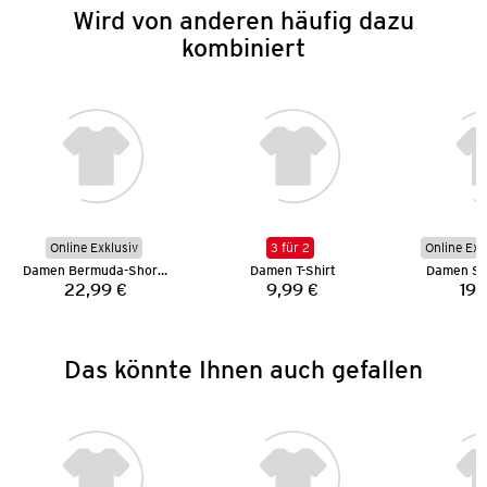
Wird von anderen häufig dazu
kombiniert
Online Exklusiv
3 für 2
Online Exk
Damen Bermuda-Shorts
Damen T-Shirt
Damen Sp
22,99 €
9,99 €
19,
Preis:
Preis:
Das könnte Ihnen auch gefallen