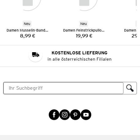
Neu
Neu
N
Damen Musselin-Bandana
Damen Feinstrickpullover
Damen T
8,99 €
19,99 €
29,
Preis:
Preis:
KOSTENLOSE LIEFERUNG
in alle österreichischen Filialen