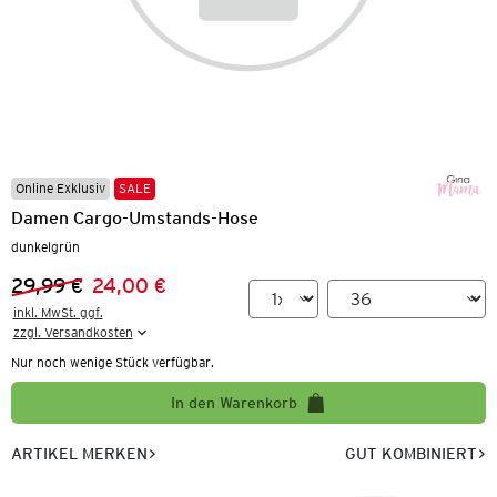
Online Exklusiv
SALE
Damen Cargo-Umstands-Hose
dunkelgrün
29,99 €
24,00 €
Vorheriger Preis:
Neuer Preis:
inkl. MwSt. ggf.

zzgl. Versandkosten
Nur noch wenige Stück verfügbar.
In den Warenkorb
ARTIKEL MERKEN
GUT KOMBINIERT