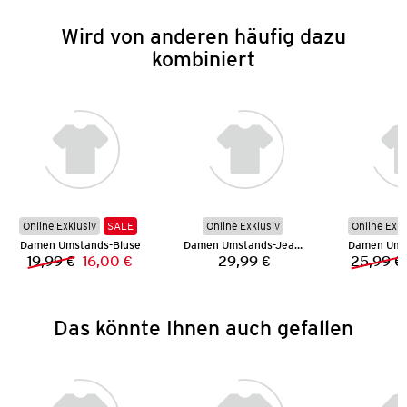
Wird von anderen häufig dazu
kombiniert
Online Exklusiv
SALE
Online Exklusiv
Online Exkl
Damen Umstands-Bluse
Damen Umstands-Jeans
Damen Ums
19,99 €
16,00 €
29,99 €
25,99 €
Vorheriger Preis:
Neuer Preis:
Preis:
Das könnte Ihnen auch gefallen