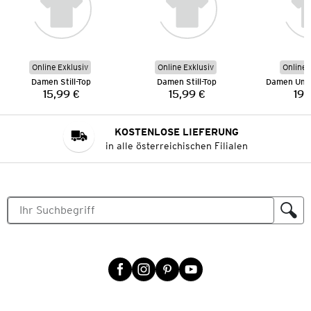
Online Exklusiv
Online Exklusiv
Online 
Damen Still-Top
Damen Still-Top
15,99 €
15,99 €
19,
Preis:
Preis:
KOSTENLOSE LIEFERUNG
in alle österreichischen Filialen