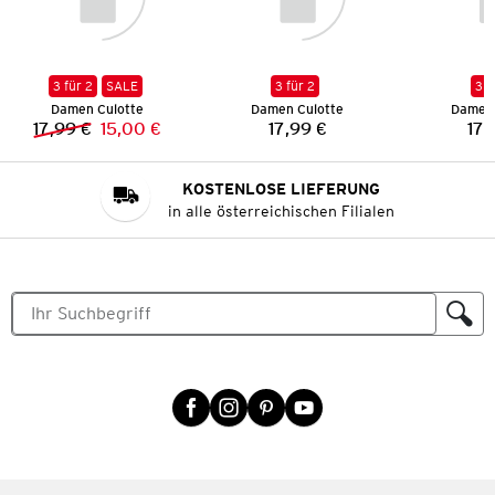
3 für 2
SALE
3 für 2
3 f
Damen Culotte
Damen Culotte
Damen 
17,99 €
15,00 €
17,99 €
17,
Vorheriger Preis:
Neuer Preis:
Preis:
KOSTENLOSE LIEFERUNG
in alle österreichischen Filialen