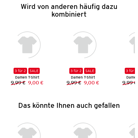
Wird von anderen häufig dazu
kombiniert
3 für 2
SALE
3 für 2
SALE
3 für 2
Damen T-Shirt
Damen T-Shirt
Damen 
9,99 €
9,00 €
9,99 €
9,00 €
9,99 €
Vorheriger Preis:
Neuer Preis:
Vorheriger Preis:
Neuer Preis:
Das könnte Ihnen auch gefallen