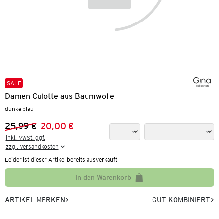
SALE
Damen Culotte aus Baumwolle
dunkelblau
25,99 €
20,00 €
Vorheriger Preis:
Neuer Preis:
inkl. MwSt. ggf.

zzgl. Versandkosten
Leider ist dieser Artikel bereits ausverkauft
In den Warenkorb
ARTIKEL MERKEN
GUT KOMBINIERT