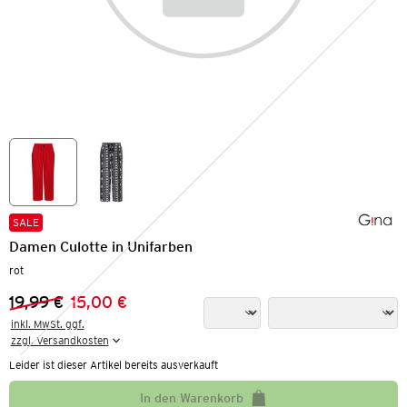
SALE
Damen Culotte in Unifarben
rot
19,99 €
15,00 €
Vorheriger Preis:
Neuer Preis:
inkl. MwSt. ggf.

zzgl. Versandkosten
Leider ist dieser Artikel bereits ausverkauft
In den Warenkorb