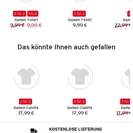
3 für 2
SALE
3 für 2
SA
Damen T-Shirt
Damen T-Shirt
Dame
9,99 €
9,00 €
9,99 €
22,99 €
Vorheriger Preis:
Neuer Preis:
Preis:
Das könnte Ihnen auch gefallen
3 für 2
3 für 2
3 für 2
Damen Culotte
Damen Culotte
Damen 
17,99 €
17,99 €
17,99 €
Preis:
Preis:
KOSTENLOSE LIEFERUNG