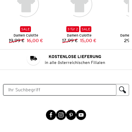
SALE
3 für 2
SALE
Damen Culotte
Damen Culotte
Damen 
19,99 €
16,00 €
17,99 €
15,00 €
29,
Vorheriger Preis:
Neuer Preis:
Vorheriger Preis:
Neuer Preis:
KOSTENLOSE LIEFERUNG
in alle österreichischen Filialen