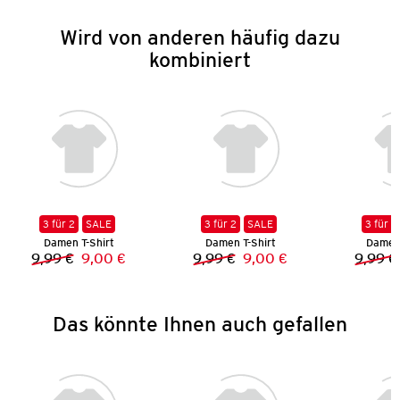
Wird von anderen häufig dazu
kombiniert
3 für 2
SALE
3 für 2
SALE
3 für 2
Damen T-Shirt
Damen T-Shirt
Damen 
9,99 €
9,00 €
9,99 €
9,00 €
9,99 €
Vorheriger Preis:
Neuer Preis:
Vorheriger Preis:
Neuer Preis:
Das könnte Ihnen auch gefallen