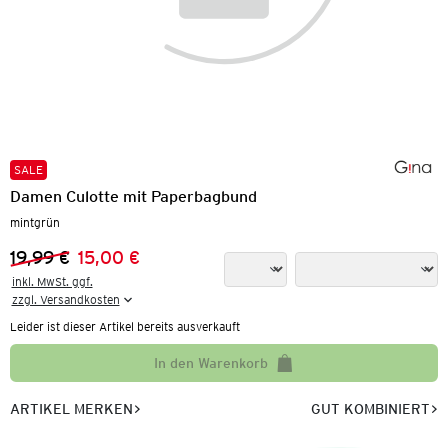
SALE
Damen Culotte mit Paperbagbund
mintgrün
19,99 €
15,00 €
Vorheriger Preis:
Neuer Preis:
inkl. MwSt. ggf.

zzgl. Versandkosten
Leider ist dieser Artikel bereits ausverkauft
In den Warenkorb
ARTIKEL MERKEN
GUT KOMBINIERT