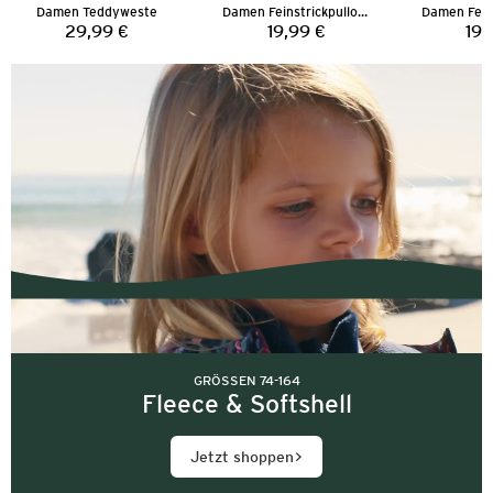
Damen Teddyweste
Damen Feinstrickpullover
29,99 €
19,99 €
19,
Preis:
Preis:
GRÖSSEN 74-164
Fleece & Softshell
Jetzt shoppen