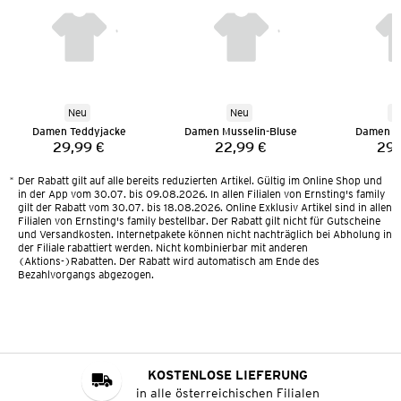
Neu
Neu
N
Damen Teddyjacke
Damen Musselin-Bluse
Damen T
29,99 €
22,99 €
29,
Preis:
Preis:
*
Der Rabatt gilt auf alle bereits reduzierten Artikel. Gültig im Online Shop und
in der App vom 30.07. bis 09.08.2026. In allen Filialen von Ernsting's family
gilt der Rabatt vom 30.07. bis 18.08.2026. Online Exklusiv Artikel sind in allen
Filialen von Ernsting's family bestellbar. Der Rabatt gilt nicht für Gutscheine
und Versandkosten. Internetpakete können nicht nachträglich bei Abholung in
der Filiale rabattiert werden. Nicht kombinierbar mit anderen
(Aktions-)Rabatten. Der Rabatt wird automatisch am Ende des
Bezahlvorgangs abgezogen.
KOSTENLOSE LIEFERUNG
in alle österreichischen Filialen