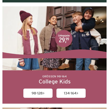
GRÖSSEN 98-164
College Kids
98-128
134-164