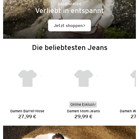
DAMENMODE
Verliebt in entspannt
Jetzt shoppen
Die beliebtesten Jeans
Online Exklusiv
Damen Barrel-Hose
Damen Mom-Jeans
Damen Wid
27,99 €
29,99 €
27,
Preis:
Preis: