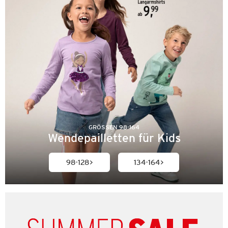
GRÖSSEN 98-164
Wendepailletten für Kids
98-128
134-164