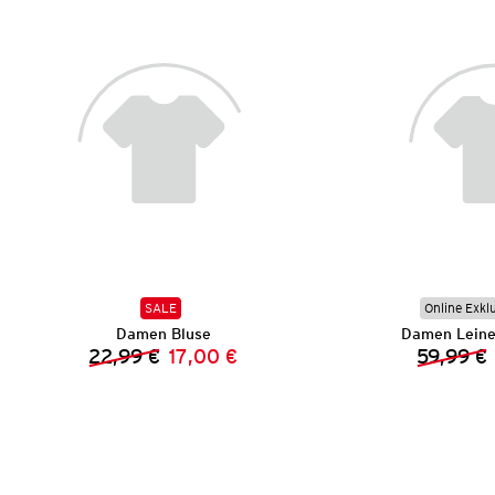
SALE
Online Exkl
Damen Bluse
Damen Leine
22,99 €
17,00 €
59,99 €
Vorheriger Preis:
Neuer Preis: