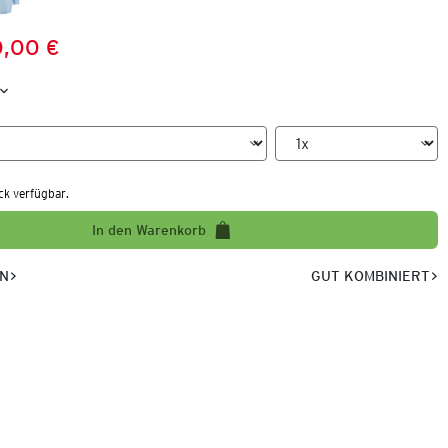
,00 €
Preis:
:
ck verfügbar.
In den Warenkorb
EN
GUT KOMBINIERT