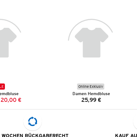
LE
Online Exklusiv
emdbluse
Damen Hemdbluse
20,00 €
25,99 €
Vorheriger Preis:
Neuer Preis:
Preis:
 WOCHEN RÜCKGABERECHT
KAUF A