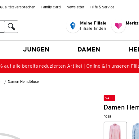
Qualitätsversprechen
Family Card
Newsletter
Hilfe & Service
Meine Filiale
Merkz
Filiale finden
en
JUNGEN
DAMEN
HE
 auf alle bereits reduzierten Artikel | Online & in unseren Fili
n
Damen Hemdbluse
SALE
Damen Hemd
rosa