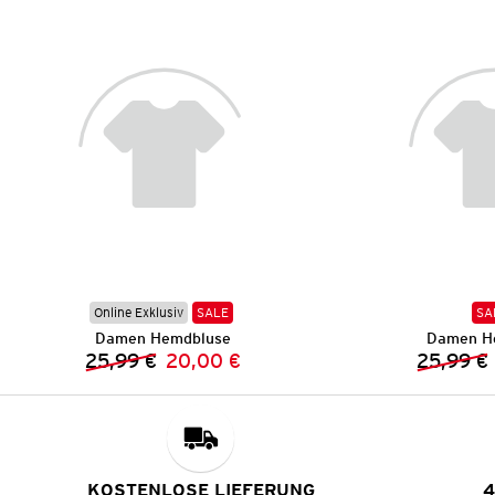
Online Exklusiv
SALE
SA
Damen Hemdbluse
Damen H
25,99 €
20,00 €
25,99 €
Vorheriger Preis:
Neuer Preis:
KOSTENLOSE LIEFERUNG
4