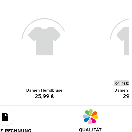
Online Exk
Damen Hemdbluse
Damen H
25,99 €
29,
Preis:
QUALITÄT
UF RECHNUNG