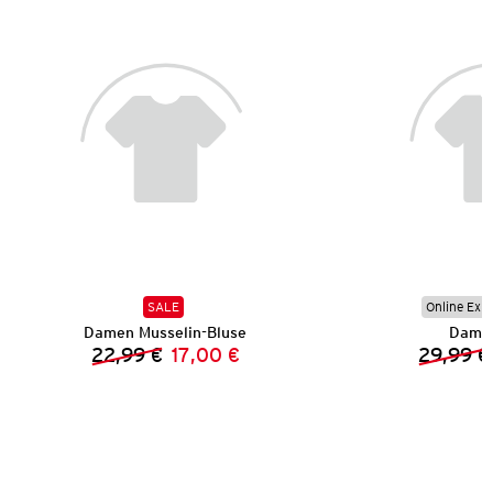
SALE
Online Exkl
Damen Musselin-Bluse
Damen
22,99 €
17,00 €
29,99 €
Vorheriger Preis:
Neuer Preis: