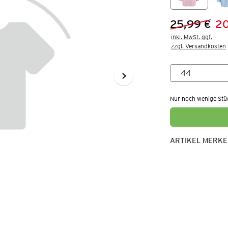
25,99 €
20
Vorheriger 
Neuer Preis
inkl. MwSt. ggf.

zzgl. Versandkosten
Nur noch wenige Stü
ARTIKEL MERK