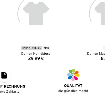
Online Exklusiv
Neu
N
Damen Hemdbluse
Damen Muss
29,99 €
8,
Preis:
QUALITÄT
UF RECHNUNG
die glücklich macht
tere Zahlarten