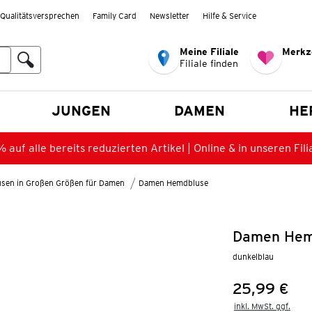
Qualitätsversprechen
Family Card
Newsletter
Hilfe & Service
Meine Filiale
Merkz
Filiale finden
en
JUNGEN
DAMEN
HE
 auf alle bereits reduzierten Artikel | Online & in unseren Fili
lusen in Großen Größen für Damen
Damen Hemdbluse
Damen Hem
dunkelblau
25,99 €
Preis:
inkl. MwSt. ggf.
