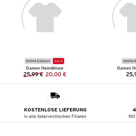
Online Exklusiv
SALE
Online 
Damen Hemdbluse
Damen H
25,99 €
20,00 €
25,
Vorheriger Preis:
Neuer Preis:
KOSTENLOSE LIEFERUNG
4
in alle österreichischen Filialen
100