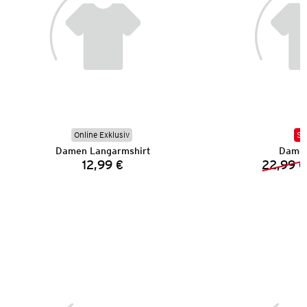
Online Exklusiv
SA
Damen Langarmshirt
Damen
12,99 €
22,99 €
Preis: