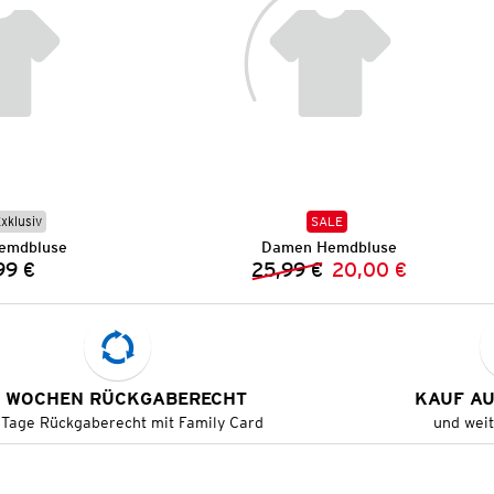
Exklusiv
SALE
emdbluse
Damen Hemdbluse
99 €
25,99 €
20,00 €
Preis:
Vorheriger Preis:
Neuer Preis:
 WOCHEN RÜCKGABERECHT
KAUF A
 Tage Rückgaberecht mit Family Card
und wei