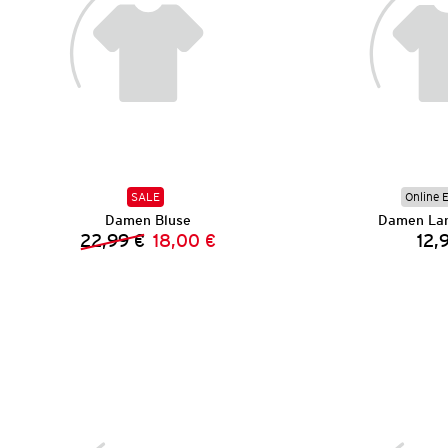
SALE
Online 
Damen Bluse
Damen Lan
22,99 €
18,00 €
12,
Vorheriger Preis:
Neuer Preis: