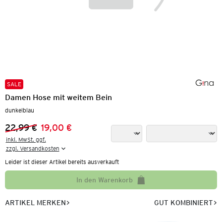
SALE
Damen Hose mit weitem Bein
dunkelblau
22,99 €
19,00 €
Vorheriger Preis:
Neuer Preis:
inkl. MwSt. ggf.

zzgl. Versandkosten
Leider ist dieser Artikel bereits ausverkauft
In den Warenkorb
ARTIKEL MERKEN
GUT KOMBINIERT