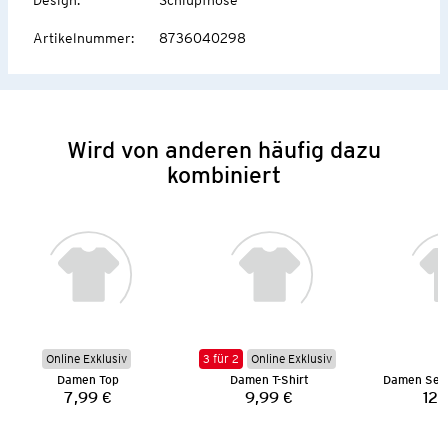
Artikelnummer
:
8736040298
Wird von anderen häufig dazu
kombiniert
Online Exklusiv
3 für 2
Online Exklusiv
Damen Top
Damen T-Shirt
7,99 €
9,99 €
12,
Preis:
Preis: