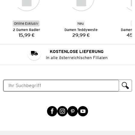
Online Exklusiv
Neu
N
2 Damen Radler
Damen Teddyweste
Damen C
15,99 €
29,99 €
45,
Preis:
Preis:
KOSTENLOSE LIEFERUNG
in alle österreichischen Filialen