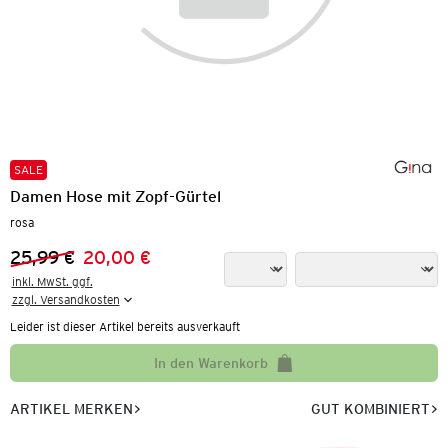
SALE
Damen Hose mit Zopf-Gürtel
rosa
25,99 €
20,00 €
Vorheriger Preis:
Neuer Preis:
inkl. MwSt. ggf.

zzgl. Versandkosten
Leider ist dieser Artikel bereits ausverkauft
In den Warenkorb
ARTIKEL MERKEN
GUT KOMBINIERT