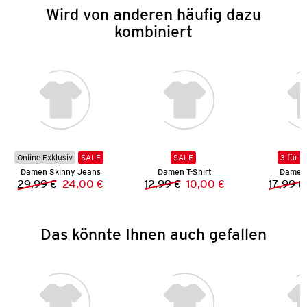
Wird von anderen häufig dazu
kombiniert
Online Exklusiv
SALE
SALE
3 für 2
Damen Skinny Jeans
Damen T-Shirt
Damen 
29,99 €
24,00 €
12,99 €
10,00 €
17,99 €
Vorheriger Preis:
Neuer Preis:
Vorheriger Preis:
Neuer Preis:
Das könnte Ihnen auch gefallen