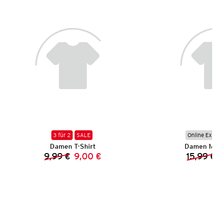
3 für 2
SALE
Online Exkl
Damen T-Shirt
Damen Mi
9,99 €
9,00 €
15,99 €
Vorheriger Preis:
Neuer Preis: