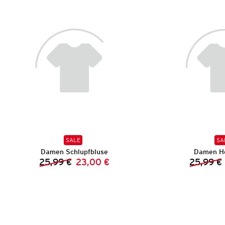
SALE
SA
Damen Schlupfbluse
Damen H
25,99 €
23,00 €
25,99 €
Vorheriger Preis:
Neuer Preis: