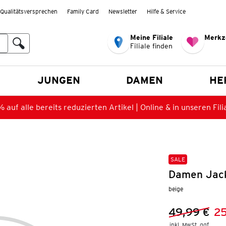
Qualitätsversprechen
Family Card
Newsletter
Hilfe & Service
Meine Filiale
Merkz
Filiale finden
en
JUNGEN
DAMEN
HE
 auf alle bereits reduzierten Artikel | Online & in unseren Fili
SALE
Damen Jack
beige
49,99 €
2
Vorheriger 
Neuer Preis
inkl. MwSt. ggf.
