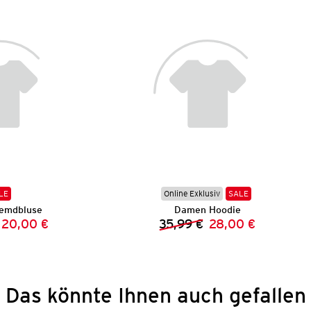
LE
Online Exklusiv
SALE
emdbluse
Damen Hoodie
20,00 €
35,99 €
28,00 €
Vorheriger Preis:
Neuer Preis:
Vorheriger Preis:
Neuer Preis:
Das könnte Ihnen auch gefallen