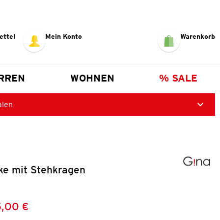
ettel
Mein Konto
Warenkorb
RREN
WOHNEN
% SALE
alen
e mit Stehkragen
5,00 €
Preis:
: