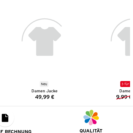
Neu
3 für 2
Damen Jacke
Damen 
49,99 €
9,99 €
Preis:
QUALITÄT
UF RECHNUNG