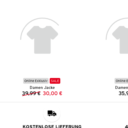
Online Exklusiv
SALE
Online 
Damen Jacke
Damen
39,99 €
30,00 €
35,
Vorheriger Preis:
Neuer Preis:
KOSTENLOSE LIEFERUNG
4