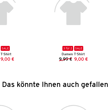
SALE
3 für 2
SALE
T-Shirt
Damen T-Shirt
9,00 €
9,99 €
9,00 €
Vorheriger Preis:
Neuer Preis:
Vorheriger Preis:
Neuer Preis:
Das könnte Ihnen auch gefallen