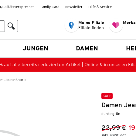
Qualitätsversprechen
Family Card
Newsletter
Hilfe & Service
Meine Filiale
Merkz
Filiale finden
en
JUNGEN
DAMEN
HE
 auf alle bereits reduzierten Artikel | Online & in unseren Fili
n Jeans-Shorts
SALE
Damen Jean
dunkelgrün
22,99 €
19
Vorheriger 
Neuer Preis
inkl. MwSt. ggf.
