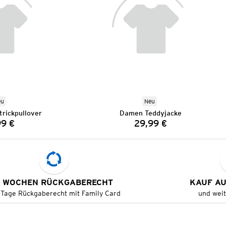
eu
Neu
rickpullover
Damen Teddyjacke
99 €
29,99 €
Preis:
Preis:
 WOCHEN RÜCKGABERECHT
KAUF A
 Tage Rückgaberecht mit Family Card
und wei