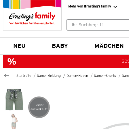
Mehr von Ernsting’s family
Keine Suchvorschläge gefund
NEU
BABY
MÄDCHEN
50%
Startseite
Damenkleidung
Damen-Hosen
Damen-Shorts
Dame
Leider
Artikel leider ausverkauft
ausverkauft