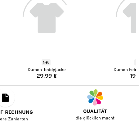
Neu
N
Damen Teddyjacke
Damen Feins
29,99 €
19,
Preis:
QUALITÄT
UF RECHNUNG
die glücklich macht
tere Zahlarten