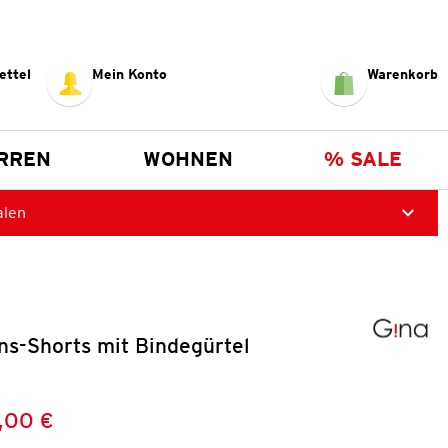
ettel
Mein Konto
Warenkorb
RREN
WOHNEN
% SALE
alen
s-Shorts mit Bindegürtel
,00 €
Preis:
: