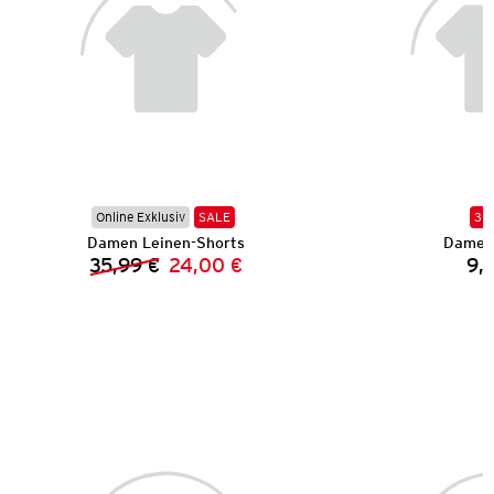
Online Exklusiv
SALE
3 f
Damen Leinen-Shorts
Damen 
35,99 €
24,00 €
9,
Vorheriger Preis:
Neuer Preis: