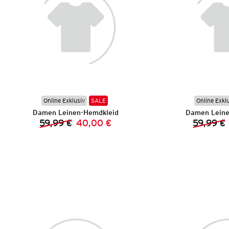
Online Exklusiv
SALE
Online Exkl
Damen Leinen-Hemdkleid
Damen Leine
59,99 €
40,00 €
59,99 €
Vorheriger Preis:
Neuer Preis: