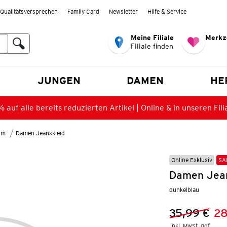
Qualitätsversprechen
Family Card
Newsletter
Hilfe & Service
Meine Filiale
Merkz
Filiale finden
en
JUNGEN
DAMEN
HE
 auf alle bereits reduzierten Artikel | Online & in unseren Fili
lm
Damen Jeanskleid
Online Exklusiv
SA
Damen Jean
dunkelblau
35,99 €
28
Vorheriger 
Neuer Preis
inkl. MwSt. ggf.
