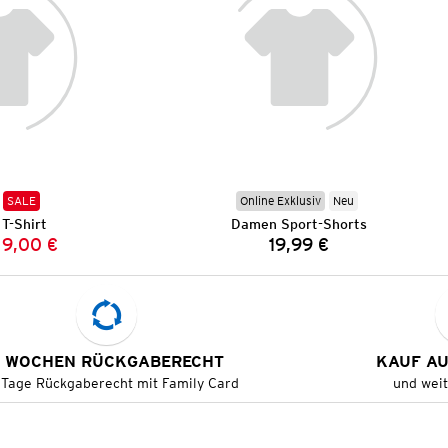
SALE
Online Exklusiv
Neu
T-Shirt
Damen Sport-Shorts
9,00 €
19,99 €
Vorheriger Preis:
Neuer Preis:
Preis:
 WOCHEN RÜCKGABERECHT
KAUF A
 Tage Rückgaberecht mit Family Card
und wei