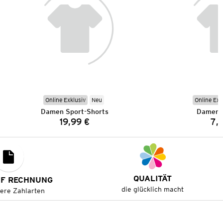
Online Exklusiv
Neu
Online Exk
Damen Sport-Shorts
Damen 
19,99 €
7,
Preis:
QUALITÄT
UF RECHNUNG
die glücklich macht
tere Zahlarten