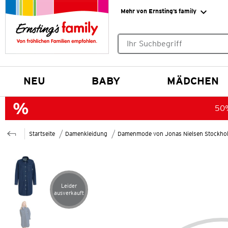
Mehr von Ernsting’s family
Keine Suchvorschläge gefund
NEU
BABY
MÄDCHEN
50%
Startseite
Damenkleidung
Damenmode von Jonas Nielsen Stockho
Leider
Artikel leider ausverkauft
ausverkauft