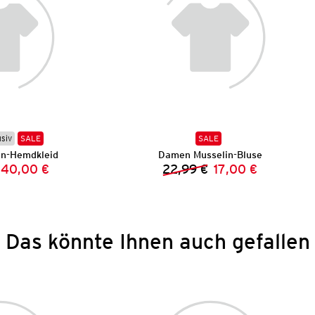
usiv
SALE
SALE
n-Hemdkleid
Damen Musselin-Bluse
40,00 €
22,99 €
17,00 €
Vorheriger Preis:
Neuer Preis:
Vorheriger Preis:
Neuer Preis:
Das könnte Ihnen auch gefallen