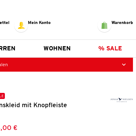
ettel
Mein Konto
Warenkorb
RREN
WOHNEN
% SALE
alen
LE
skleid mit Knopfleiste
,00 €
Preis:
: