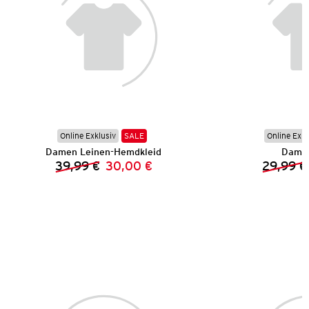
Online Exklusiv
SALE
Online Exkl
Damen Leinen-Hemdkleid
Damen
39,99 €
30,00 €
29,99 €
Vorheriger Preis:
Neuer Preis: