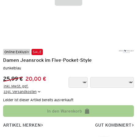
Online Exklusiv
SALE
Damen Jeansrock im Five-Pocket-Style
dunkelblau
25,99 €
20,00 €
Vorheriger Preis:
Neuer Preis:
inkl. MwSt. ggf.

zzgl. Versandkosten
Leider ist dieser Artikel bereits ausverkauft
In den Warenkorb
ARTIKEL MERKEN
GUT KOMBINIERT