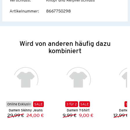
Artikelnummer
:
8667750298
Wird von anderen häufig dazu
kombiniert
Online Exklusiv
SALE
3 für 2
SALE
SA
Damen Skinny Jeans
Damen T-Shirt
Damen 
29,99 €
24,00 €
9,99 €
9,00 €
12,99 €
Vorheriger Preis:
Neuer Preis:
Vorheriger Preis:
Neuer Preis: