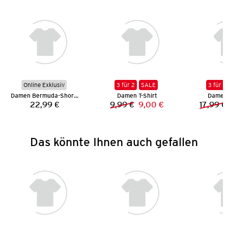
Online Exklusiv
3 für 2
SALE
3 für 2
Damen Bermuda-Shorts
Damen T-Shirt
Damen 
22,99 €
9,99 €
9,00 €
17,99 €
Preis:
Vorheriger Preis:
Neuer Preis:
Das könnte Ihnen auch gefallen