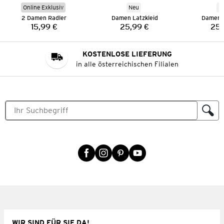
Online Exklusiv
Neu
N
2 Damen Radler
Damen Latzkleid
Damen L
15,99 €
25,99 €
25,
Preis:
Preis:
KOSTENLOSE LIEFERUNG
in alle österreichischen Filialen
WIR SIND FÜR SIE DA!