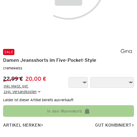
SALE
Damen Jeansshorts im Five-Pocket-Style
cremeweiss
22,99 €
20,00 €
Vorheriger Preis:
Neuer Preis:
inkl. MwSt. ggf.

zzgl. Versandkosten
Leider ist dieser Artikel bereits ausverkauft
In den Warenkorb
ARTIKEL MERKEN
GUT KOMBINIERT