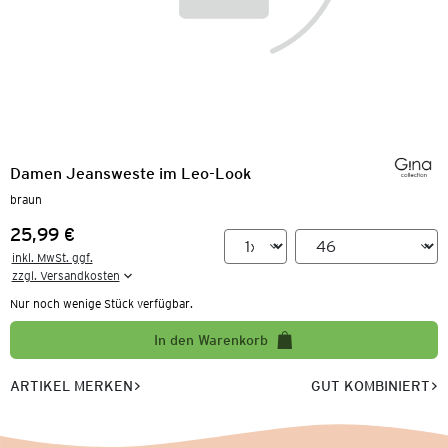
Damen Jeansweste im Leo-Look
braun
25,99 €
Preis:
inkl. MwSt. ggf.

zzgl. Versandkosten
Nur noch wenige Stück verfügbar.
In den Warenkorb
ARTIKEL MERKEN
GUT KOMBINIERT