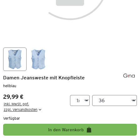
Damen Jeansweste mit Knopfleiste
hellblau
29,99 €
Preis:
inkl. MwSt. ggf.

zzgl. Versandkosten
Verfügbar
In den Warenkorb