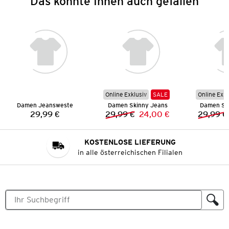
Das könnte Ihnen auch gefallen
Online Exklusiv
SALE
Online Exkl
Damen Jeansweste
Damen Skinny Jeans
Damen Sk
29,99 €
29,99 €
24,00 €
29,99 €
Preis:
Vorheriger Preis:
Neuer Preis:
KOSTENLOSE LIEFERUNG
in alle österreichischen Filialen