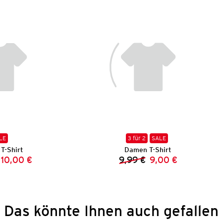
LE
3 für 2
SALE
T-Shirt
Damen T-Shirt
10,00 €
9,99 €
9,00 €
Vorheriger Preis:
Neuer Preis:
Vorheriger Preis:
Neuer Preis:
Das könnte Ihnen auch gefallen