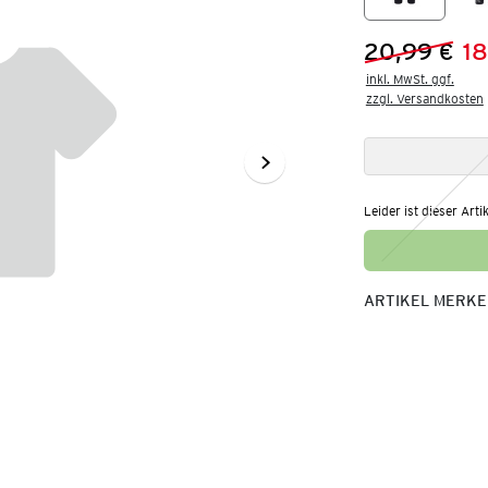
20,99 €
18
Vorheriger 
Neuer Preis
inkl. MwSt. ggf.

zzgl. Versandkosten
Leider ist dieser Arti
ARTIKEL MERK