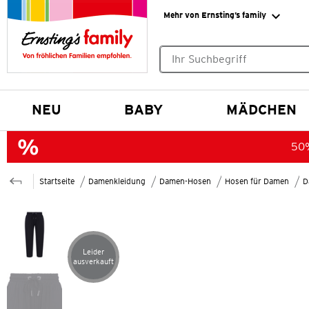
Mehr von Ernsting’s family
Keine Suchvorschläge gefund
NEU
BABY
MÄDCHEN
50%
Startseite
Damenkleidung
Damen-Hosen
Hosen für Damen
D
Leider
Artikel leider ausverkauft
ausverkauft