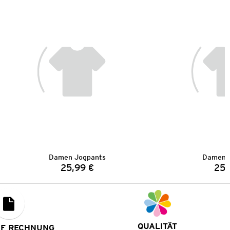
Damen Jogpants
Damen 
25,99 €
25,
Preis:
QUALITÄT
UF RECHNUNG