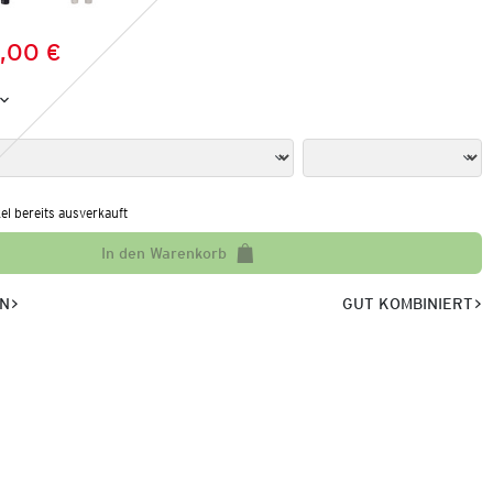
,00 €
Preis:
:
kel bereits ausverkauft
In den Warenkorb
EN
GUT KOMBINIERT