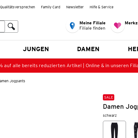
Qualitätsversprechen
Family Card
Newsletter
Hilfe & Service
Meine Filiale
Merkz
Filiale finden
en
JUNGEN
DAMEN
HE
 auf alle bereits reduzierten Artikel | Online & in unseren Fili
amen Jogpants
SALE
Damen Jogp
schwarz