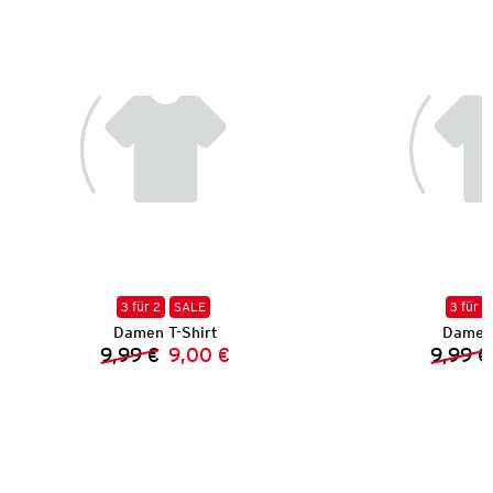
3 für 2
SALE
3 für 2
Damen T-Shirt
Damen 
9,99 €
9,00 €
9,99 €
Vorheriger Preis:
Neuer Preis: