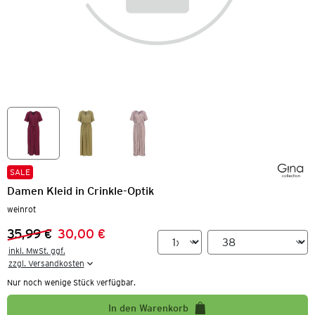
SALE
Damen Kleid in Crinkle-Optik
weinrot
35,99 €
30,00 €
Vorheriger Preis:
Neuer Preis:
inkl. MwSt. ggf.

zzgl. Versandkosten
Nur noch wenige Stück verfügbar.
In den Warenkorb