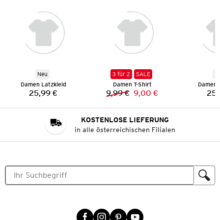
Neu
3 für 2
SALE
N
Damen Latzkleid
Damen T-Shirt
Damen L
25,99 €
9,99 €
9,00 €
25,
Preis:
Vorheriger Preis:
Neuer Preis:
KOSTENLOSE LIEFERUNG
in alle österreichischen Filialen