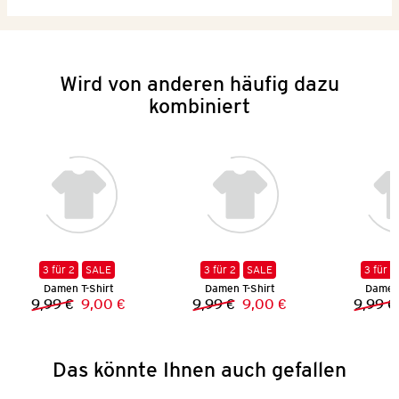
Wird von anderen häufig dazu
kombiniert
3 für 2
SALE
3 für 2
SALE
3 für 2
Damen T-Shirt
Damen T-Shirt
Damen 
9,99 €
9,00 €
9,99 €
9,00 €
9,99 €
Vorheriger Preis:
Neuer Preis:
Vorheriger Preis:
Neuer Preis:
Das könnte Ihnen auch gefallen