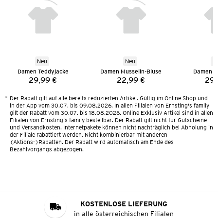
Neu
Neu
N
Damen Teddyjacke
Damen Musselin-Bluse
Damen T
29,99 €
22,99 €
29,
Preis:
Preis:
*
Der Rabatt gilt auf alle bereits reduzierten Artikel. Gültig im Online Shop und
in der App vom 30.07. bis 09.08.2026. In allen Filialen von Ernsting's family
gilt der Rabatt vom 30.07. bis 18.08.2026. Online Exklusiv Artikel sind in allen
Filialen von Ernsting's family bestellbar. Der Rabatt gilt nicht für Gutscheine
und Versandkosten. Internetpakete können nicht nachträglich bei Abholung in
der Filiale rabattiert werden. Nicht kombinierbar mit anderen
(Aktions-)Rabatten. Der Rabatt wird automatisch am Ende des
Bezahlvorgangs abgezogen.
KOSTENLOSE LIEFERUNG
in alle österreichischen Filialen