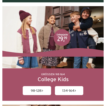
GRÖSSEN 98-164
College Kids
98-128
134-164