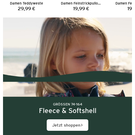
Damen Teddyweste
Damen Feinstrickpullover
29,99 €
19,99 €
19,
Preis:
Preis:
GRÖSSEN 74-164
Fleece & Softshell
Jetzt shoppen