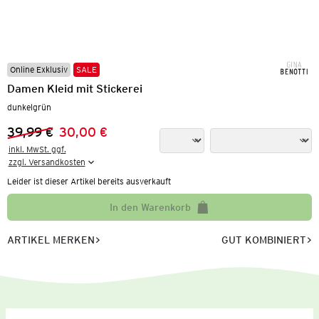
Online Exklusiv
SALE
Damen Kleid mit Stickerei
dunkelgrün
39,99 €
30,00 €
Vorheriger Preis:
Neuer Preis:
inkl. MwSt. ggf.

zzgl. Versandkosten
Leider ist dieser Artikel bereits ausverkauft
In den Warenkorb
ARTIKEL MERKEN
GUT KOMBINIERT