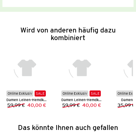
Wird von anderen häufig dazu
kombiniert
Online Exklusiv
SALE
Online Exklusiv
SALE
Online Exkl
Damen Leinen-Hemdkleid
Damen Leinen-Hemdkleid
Damen H
59,99 €
40,00 €
59,99 €
40,00 €
35,99 €
Vorheriger Preis:
Neuer Preis:
Vorheriger Preis:
Neuer Preis:
Das könnte Ihnen auch gefallen