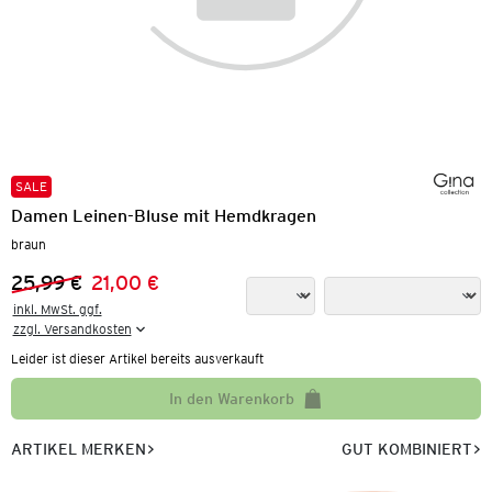
SALE
Damen Leinen-Bluse mit Hemdkragen
braun
25,99 €
21,00 €
Vorheriger Preis:
Neuer Preis:
inkl. MwSt. ggf.

zzgl. Versandkosten
Leider ist dieser Artikel bereits ausverkauft
In den Warenkorb
ARTIKEL MERKEN
GUT KOMBINIERT