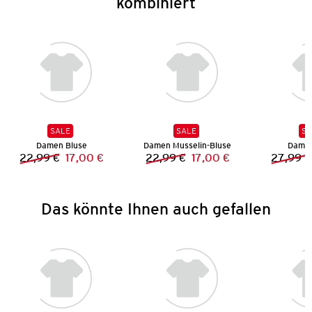
kombiniert
SALE
SALE
SA
Damen Bluse
Damen Musselin-Bluse
Damen
22,99 €
17,00 €
22,99 €
17,00 €
27,99 €
Vorheriger Preis:
Neuer Preis:
Vorheriger Preis:
Neuer Preis:
Das könnte Ihnen auch gefallen