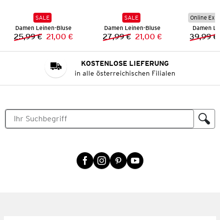
SALE
SALE
Online Exkl
Damen Leinen-Bluse
Damen Leinen-Bluse
Damen Le
25,99 €
21,00 €
27,99 €
21,00 €
39,99 €
Vorheriger Preis:
Neuer Preis:
Vorheriger Preis:
Neuer Preis:
KOSTENLOSE LIEFERUNG
in alle österreichischen Filialen