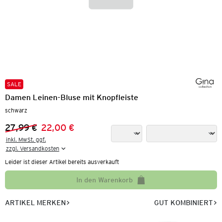
SALE
Damen Leinen-Bluse mit Knopfleiste
schwarz
27,99 €
22,00 €
Vorheriger Preis:
Neuer Preis:
inkl. MwSt. ggf.

zzgl. Versandkosten
Leider ist dieser Artikel bereits ausverkauft
In den Warenkorb
ARTIKEL MERKEN
GUT KOMBINIERT