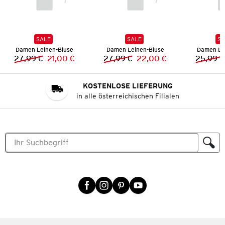
SALE
SALE
SA
Damen Leinen-Bluse
Damen Leinen-Bluse
Damen Le
27,99 €
21,00 €
27,99 €
22,00 €
25,99 €
Vorheriger Preis:
Neuer Preis:
Vorheriger Preis:
Neuer Preis:
KOSTENLOSE LIEFERUNG
in alle österreichischen Filialen