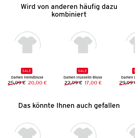
Wird von anderen häufig dazu
kombiniert
SALE
SALE
SA
Damen Hemdbluse
Damen Musselin-Bluse
Damen Le
25,99 €
20,00 €
22,99 €
17,00 €
29,99 €
Vorheriger Preis:
Neuer Preis:
Vorheriger Preis:
Neuer Preis:
Das könnte Ihnen auch gefallen