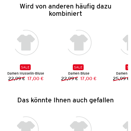
Wird von anderen häufig dazu
kombiniert
SALE
SALE
SA
Damen Musselin-Bluse
Damen Bluse
Damen H
22,99 €
17,00 €
22,99 €
17,00 €
25,99 €
Vorheriger Preis:
Neuer Preis:
Vorheriger Preis:
Neuer Preis:
Das könnte Ihnen auch gefallen