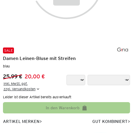
SALE
Damen Leinen-Bluse mit Streifen
blau
25,99 €
20,00 €
Vorheriger Preis:
Neuer Preis:
inkl. MwSt. ggf.

zzgl. Versandkosten
Leider ist dieser Artikel bereits ausverkauft
In den Warenkorb
ARTIKEL MERKEN
GUT KOMBINIERT