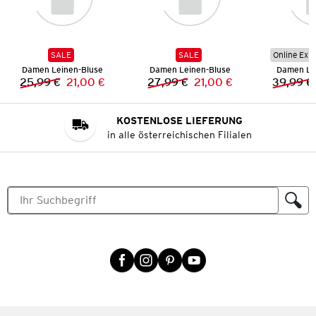
SALE
SALE
Online Exkl
Damen Leinen-Bluse
Damen Leinen-Bluse
Damen Le
25,99 €
21,00 €
27,99 €
21,00 €
39,99 €
Vorheriger Preis:
Neuer Preis:
Vorheriger Preis:
Neuer Preis:
KOSTENLOSE LIEFERUNG
in alle österreichischen Filialen