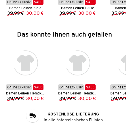
Online Exklusiv
SALE
Online Exklusiv
SALE
Online Exkl
Damen Leinen-Kleid
Damen Leinen-Bluse
Damen H
39,99 €
30,00 €
39,99 €
30,00 €
35,99 €
Vorheriger Preis:
Neuer Preis:
Vorheriger Preis:
Neuer Preis:
Das könnte Ihnen auch gefallen
Online Exklusiv
SALE
Online Exklusiv
SALE
Online Exkl
Damen Leinen-Hemdkleid
Damen Leinen-Hemdkleid
39,99 €
30,00 €
39,99 €
30,00 €
59,99 €
Vorheriger Preis:
Neuer Preis:
Vorheriger Preis:
Neuer Preis:
KOSTENLOSE LIEFERUNG
in alle österreichischen Filialen