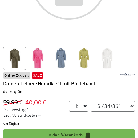
Online Exklusiv
SALE
Damen Leinen-Hemdkleid mit Bindeband
dunkelgrün
59,99 €
40,00 €
Vorheriger Preis:
Neuer Preis:
inkl. MwSt. ggf.

zzgl. Versandkosten
Verfügbar
In den Warenkorb