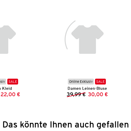
usiv
SALE
Online Exklusiv
SALE
 Kleid
Damen Leinen-Bluse
22,00 €
39,99 €
30,00 €
Vorheriger Preis:
Neuer Preis:
Vorheriger Preis:
Neuer Preis:
Das könnte Ihnen auch gefallen