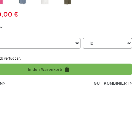
,00 €
Preis:
:
ck verfügbar.
In den Warenkorb
EN
GUT KOMBINIERT