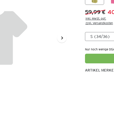
59,99 €
40
Vorheriger 
Neuer Preis
inkl. MwSt. ggf.

zzgl. Versandkosten
Nur noch wenige Stü
ARTIKEL MERK