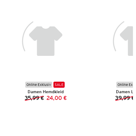
Online Exklusiv
SALE
Online Exkl
Damen Hemdkleid
Damen Le
35,99 €
24,00 €
39,99 €
Vorheriger Preis:
Neuer Preis: