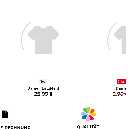
Neu
3 für 2
Damen Latzkleid
Damen 
25,99 €
9,99 €
Preis:
QUALITÄT
UF RECHNUNG