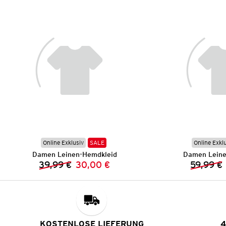
Online Exklusiv
SALE
Online Exkl
Damen Leinen-Hemdkleid
Damen Leine
39,99 €
30,00 €
59,99 €
Vorheriger Preis:
Neuer Preis:
KOSTENLOSE LIEFERUNG
4