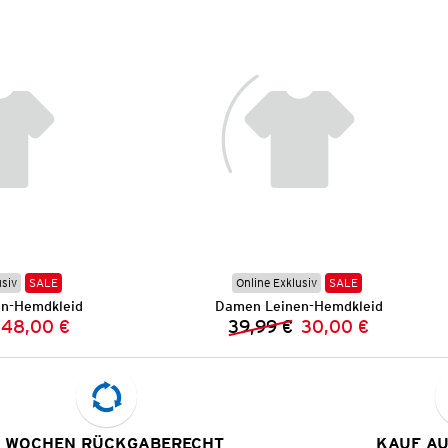
usiv
SALE
Online Exklusiv
SALE
n-Hemdkleid
Damen Leinen-Hemdkleid
48,00 €
39,99 €
30,00 €
Vorheriger Preis:
Neuer Preis:
Vorheriger Preis:
Neuer Preis:
 WOCHEN RÜCKGABERECHT
KAUF A