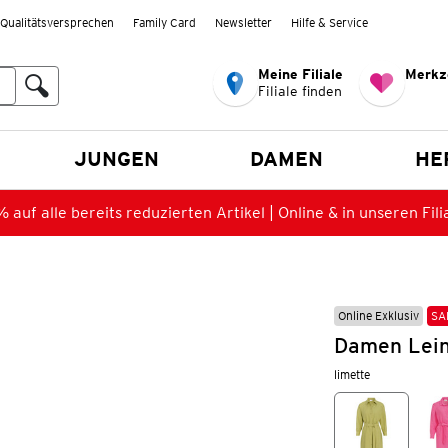
Qualitätsversprechen
Family Card
Newsletter
Hilfe & Service
Meine Filiale
Merkz
Filiale finden
en
JUNGEN
DAMEN
HE
 auf alle bereits reduzierten Artikel | Online & in unseren Fili
Online Exklusiv
SA
Damen Lein
limette