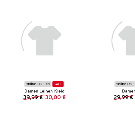
Online Exklusiv
SALE
Online Exkl
Damen Leinen-Kleid
Damen
39,99 €
30,00 €
29,99 €
Vorheriger Preis:
Neuer Preis: