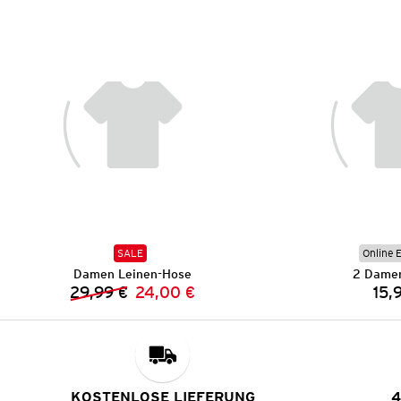
SALE
Online 
Damen Leinen-Hose
2 Damen
29,99 €
24,00 €
15,
Vorheriger Preis:
Neuer Preis:
KOSTENLOSE LIEFERUNG
4