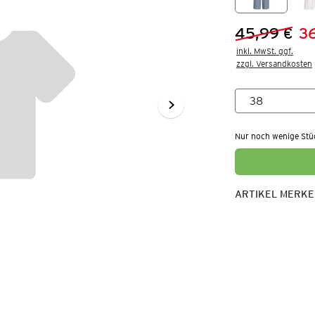
45,99 €
3
Vorheriger 
Neuer Preis
inkl. MwSt. ggf.

zzgl. Versandkosten
Nur noch wenige Stü
ARTIKEL MERK