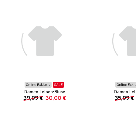
Online Exklusiv
SALE
Online Exkl
Damen Leinen-Bluse
Damen Lei
39,99 €
30,00 €
35,99 €
Vorheriger Preis:
Neuer Preis: