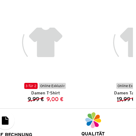
3 für 2
Online Exklusiv
Online Exkl
Damen T-Shirt
Damen Tank
9,99 €
9,00 €
19,99 €
Vorheriger Preis:
Neuer Preis:
QUALITÄT
UF RECHNUNG