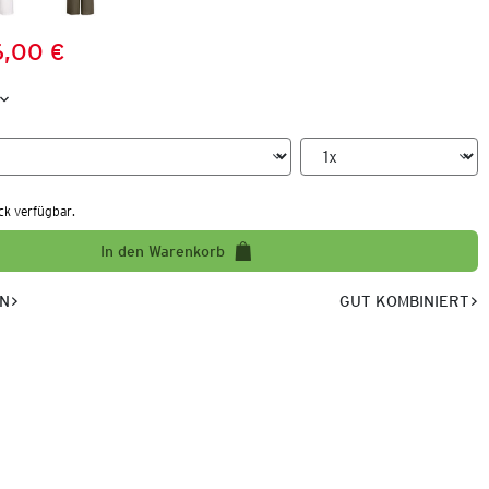
6,00 €
Preis:
:
ck verfügbar.
In den Warenkorb
EN
GUT KOMBINIERT