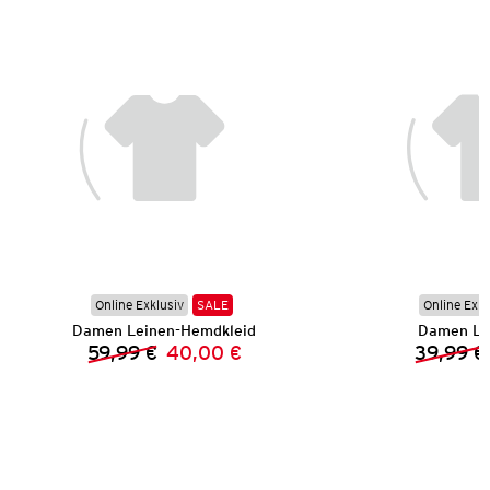
Online Exklusiv
SALE
Online Exkl
Damen Leinen-Hemdkleid
Damen Le
59,99 €
40,00 €
39,99 €
Vorheriger Preis:
Neuer Preis: