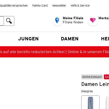
Qualitätsversprechen
Family Card
Newsletter
Hilfe & Service
Meine Filiale
Merkz
Filiale finden
en
JUNGEN
DAMEN
HE
 auf alle bereits reduzierten Artikel | Online & in unseren Fili
Online Exklusiv
SA
Damen Lein
blaugrau