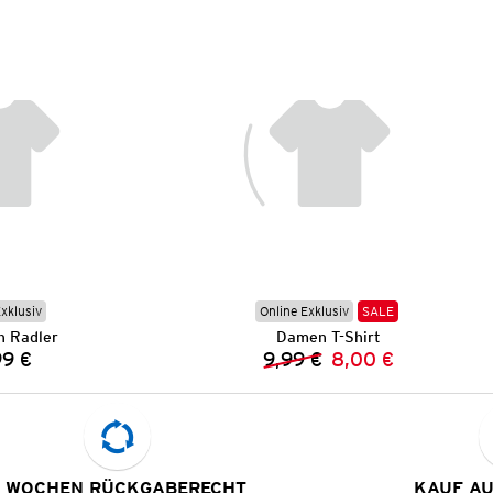
Exklusiv
Online Exklusiv
SALE
 Radler
Damen T-Shirt
99 €
9,99 €
8,00 €
Preis:
Vorheriger Preis:
Neuer Preis:
 WOCHEN RÜCKGABERECHT
KAUF A