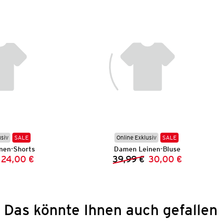
usiv
SALE
Online Exklusiv
SALE
nen-Shorts
Damen Leinen-Bluse
24,00 €
39,99 €
30,00 €
Vorheriger Preis:
Neuer Preis:
Vorheriger Preis:
Neuer Preis:
Das könnte Ihnen auch gefallen