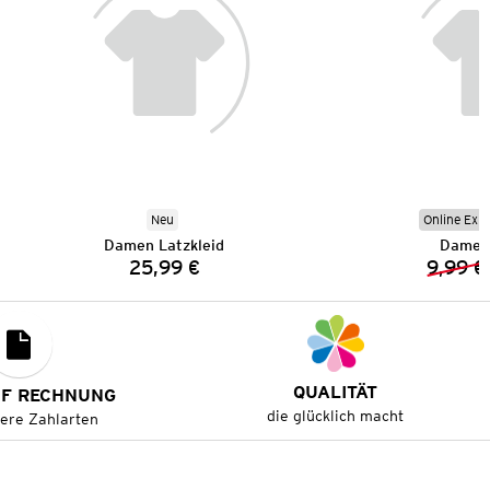
Neu
Online Exkl
Damen Latzkleid
Damen 
25,99 €
9,99 €
Preis:
QUALITÄT
UF RECHNUNG
die glücklich macht
tere Zahlarten