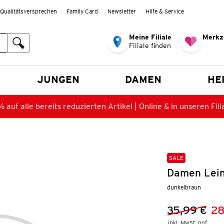
Qualitätsversprechen
Family Card
Newsletter
Hilfe & Service
Meine Filiale
Merkz
Filiale finden
en
JUNGEN
DAMEN
HE
 auf alle bereits reduzierten Artikel | Online & in unseren Fili
SALE
Damen Lein
dunkelbraun
35,99 €
28
Vorheriger 
Neuer Preis
inkl. MwSt. ggf.
