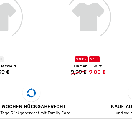
eu
3 für 2
SALE
atzkleid
Damen T-Shirt
99 €
9,99 €
9,00 €
Preis:
Vorheriger Preis:
Neuer Preis:
 WOCHEN RÜCKGABERECHT
KAUF A
 Tage Rückgaberecht mit Family Card
und wei