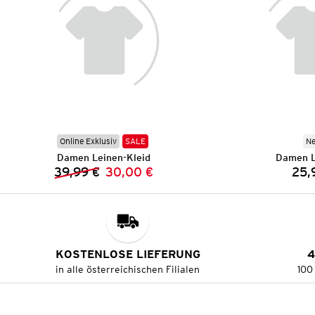
Online Exklusiv
SALE
N
Damen Leinen-Kleid
Damen L
39,99 €
30,00 €
25,
Vorheriger Preis:
Neuer Preis:
KOSTENLOSE LIEFERUNG
4
in alle österreichischen Filialen
100