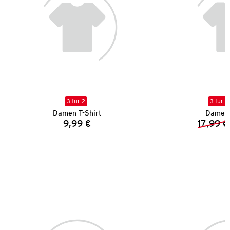
3 für 2
3 für 2
Damen T-Shirt
Damen 
9,99 €
17,99 €
Preis: