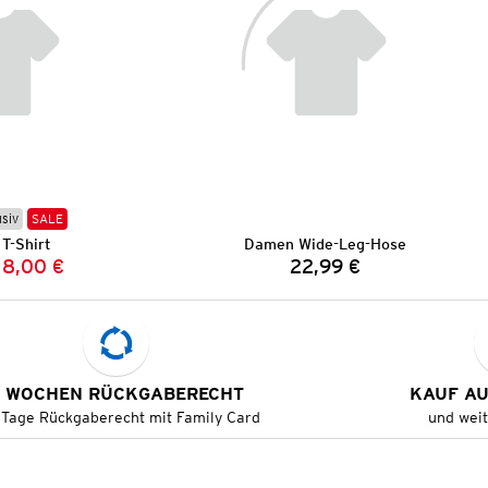
usiv
SALE
T-Shirt
Damen Wide-Leg-Hose
8,00 €
22,99 €
Vorheriger Preis:
Neuer Preis:
Preis:
 WOCHEN RÜCKGABERECHT
KAUF A
 Tage Rückgaberecht mit Family Card
und wei