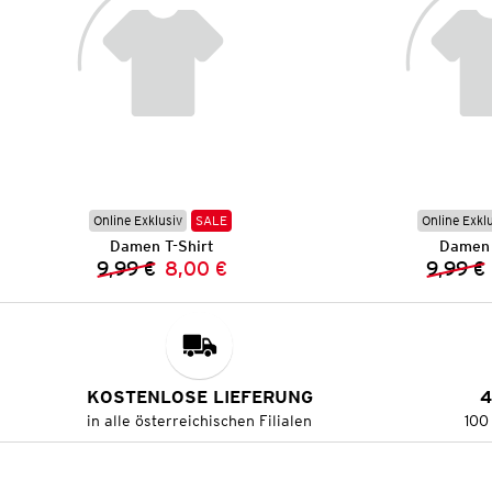
Online Exklusiv
SALE
Online Exkl
Damen T-Shirt
Damen 
9,99 €
8,00 €
9,99 €
Vorheriger Preis:
Neuer Preis:
KOSTENLOSE LIEFERUNG
4
in alle österreichischen Filialen
100