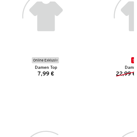
Online Exklusiv
SA
Damen Top
Dame
7,99 €
22,99 €
Preis: