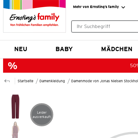
Mehr von Ernsting’s family
Keine Suchvorschläge gefund
NEU
BABY
MÄDCHEN
50%
Startseite
Damenkleidung
Damenmode von Jonas Nielsen Stockho
Leider
Artikel leider ausverkauft
ausverkauft