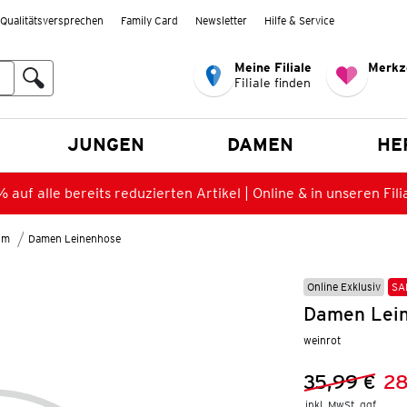
Qualitätsversprechen
Family Card
Newsletter
Hilfe & Service
Meine Filiale
Merkz
Filiale finden
en
JUNGEN
DAMEN
HE
 auf alle bereits reduzierten Artikel | Online & in unseren Fili
lm
Damen Leinenhose
Online Exklusiv
SA
Damen Lein
weinrot
35,99 €
28
Vorheriger 
Neuer Preis
inkl. MwSt. ggf.
