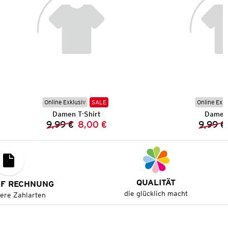
Online Exklusiv
SALE
Online Exkl
Damen T-Shirt
Damen 
9,99 €
8,00 €
9,99 €
Vorheriger Preis:
Neuer Preis:
QUALITÄT
UF RECHNUNG
die glücklich macht
tere Zahlarten