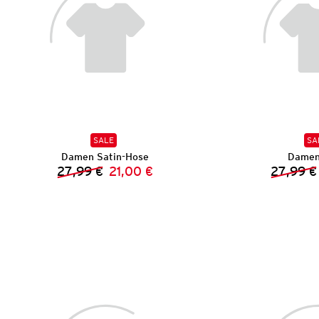
SALE
SA
Damen Satin-Hose
Damen
27,99 €
21,00 €
27,99 €
Vorheriger Preis:
Neuer Preis: