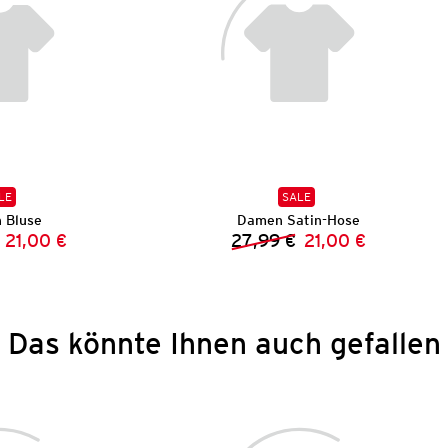
LE
SALE
 Bluse
Damen Satin-Hose
21,00 €
27,99 €
21,00 €
Vorheriger Preis:
Neuer Preis:
Vorheriger Preis:
Neuer Preis:
Das könnte Ihnen auch gefallen