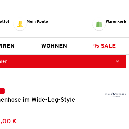
ettel
Mein Konto
Warenkorb
RREN
WOHNEN
% SALE
alen
LE
enhose im Wide-Leg-Style
,00 €
Preis:
: