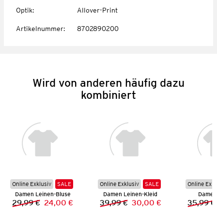
Optik
:
Allover-Print
Artikelnummer
:
8702890200
Wird von anderen häufig dazu
kombiniert
Online Exklusiv
SALE
Online Exklusiv
SALE
Online Exkl
Damen Leinen-Bluse
Damen Leinen-Kleid
Damen
29,99 €
24,00 €
39,99 €
30,00 €
35,99 €
Vorheriger Preis:
Neuer Preis:
Vorheriger Preis:
Neuer Preis: