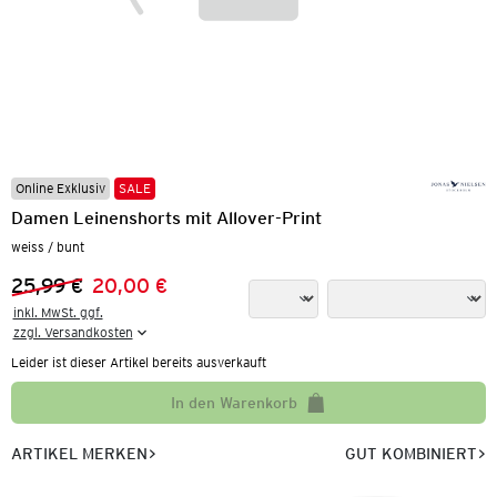
Online Exklusiv
SALE
Damen Leinenshorts mit Allover-Print
weiss / bunt
25,99 €
20,00 €
Vorheriger Preis:
Neuer Preis:
inkl. MwSt. ggf.

zzgl. Versandkosten
Leider ist dieser Artikel bereits ausverkauft
In den Warenkorb
ARTIKEL MERKEN
GUT KOMBINIERT