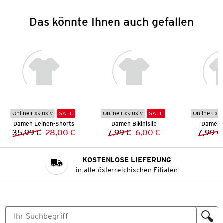
Das könnte Ihnen auch gefallen
Online Exklusiv
SALE
Online Exklusiv
SALE
Online Exkl
Damen Leinen-Shorts
Damen Bikinislip
Damen B
35,99 €
28,00 €
7,99 €
6,00 €
7,99 €
Vorheriger Preis:
Neuer Preis:
Vorheriger Preis:
Neuer Preis:
KOSTENLOSE LIEFERUNG
in alle österreichischen Filialen