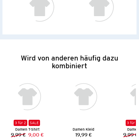
Wird von anderen häufig dazu
kombiniert
3 für 2
SALE
3 für 2
Damen T-Shirt
Damen Kleid
Damen 
9,99 €
9,00 €
19,99 €
9,99 €
Vorheriger Preis:
Neuer Preis:
Preis: