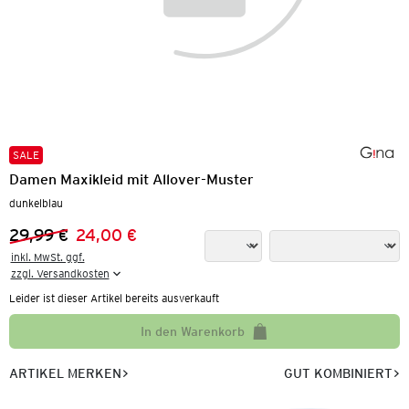
SALE
Damen Maxikleid mit Allover-Muster
dunkelblau
29,99 €
24,00 €
Vorheriger Preis:
Neuer Preis:
inkl. MwSt. ggf.

zzgl. Versandkosten
Leider ist dieser Artikel bereits ausverkauft
In den Warenkorb
ARTIKEL MERKEN
GUT KOMBINIERT