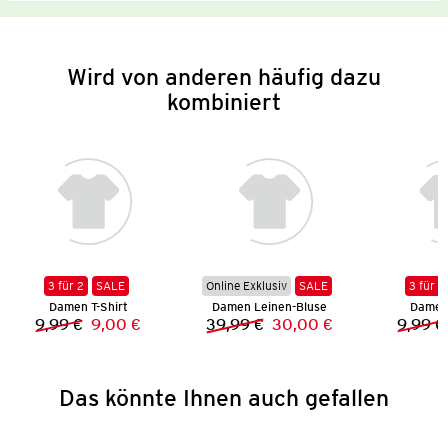
Wird von anderen häufig dazu
kombiniert
3 für 2
SALE
Online Exklusiv
SALE
3 für 2
Damen T-Shirt
Damen Leinen-Bluse
Damen 
9,99 €
9,00 €
39,99 €
30,00 €
9,99 €
Vorheriger Preis:
Neuer Preis:
Vorheriger Preis:
Neuer Preis:
Das könnte Ihnen auch gefallen