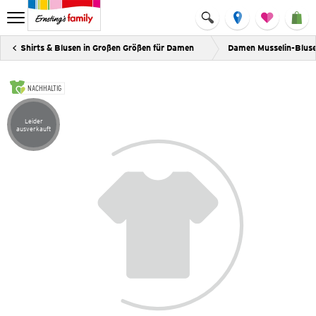
Shirts & Blusen in Großen Größen für Damen
Damen Musselin-Blus
NACHHALTIG
Leider
Artikel leider ausverkauft
ausverkauft