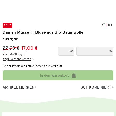
SALE
Damen Musselin-Bluse aus Bio-Baumwolle
dunkelgrün
22,99 €
17,00 €
Vorheriger Preis:
Neuer Preis:
inkl. MwSt. ggf.

zzgl. Versandkosten
Leider ist dieser Artikel bereits ausverkauft
In den Warenkorb
ARTIKEL MERKEN
GUT KOMBINIERT