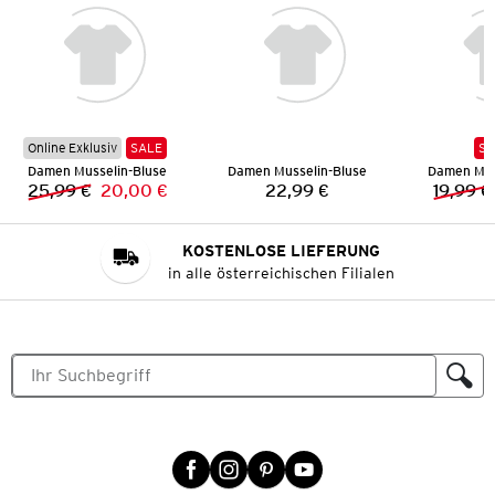
Online Exklusiv
SALE
SA
Damen Musselin-Bluse
Damen Musselin-Bluse
Damen Mus
25,99 €
20,00 €
22,99 €
19,99 €
Vorheriger Preis:
Neuer Preis:
Preis:
KOSTENLOSE LIEFERUNG
in alle österreichischen Filialen