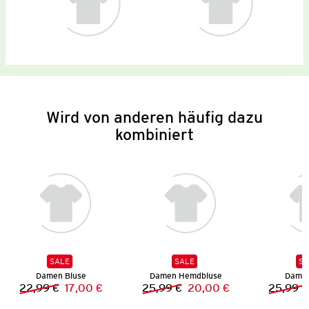
Wird von anderen häufig dazu
kombiniert
SALE
SALE
SA
Damen Bluse
Damen Hemdbluse
Damen
22,99 €
17,00 €
25,99 €
20,00 €
25,99 €
Vorheriger Preis:
Neuer Preis:
Vorheriger Preis:
Neuer Preis: