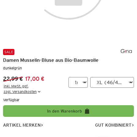
SALE
Damen Musselin-Bluse aus Bio-Baumwolle
dunkelgrün
22,99 €
17,00 €
Vorheriger Preis:
Neuer Preis:
inkl. MwSt. ggf.

zzgl. Versandkosten
Verfügbar
In den Warenkorb
ARTIKEL MERKEN
GUT KOMBINIERT