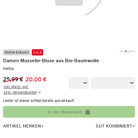
Online Exklusiv
SALE
Damen Musselin-Bluse aus Bio-Baumwolle
helllila
25,99 €
20,00 €
Vorheriger Preis:
Neuer Preis:
inkl. MwSt. ggf.

zzgl. Versandkosten
Leider ist dieser Artikel bereits ausverkauft
In den Warenkorb
ARTIKEL MERKEN
GUT KOMBINIERT