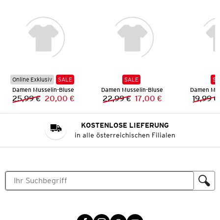
Online Exklusiv
SALE
SALE
SA
Damen Musselin-Bluse
Damen Musselin-Bluse
Damen Mus
25,99 €
20,00 €
22,99 €
17,00 €
19,99 €
Vorheriger Preis:
Neuer Preis:
Vorheriger Preis:
Neuer Preis:
KOSTENLOSE LIEFERUNG
in alle österreichischen Filialen