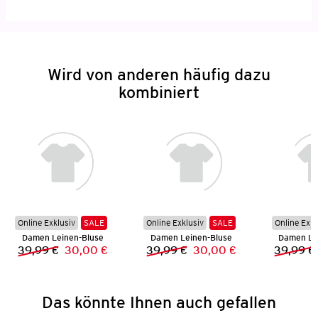
Wird von anderen häufig dazu
kombiniert
Online Exklusiv
SALE
Online Exklusiv
SALE
Online Exkl
Damen Leinen-Bluse
Damen Leinen-Bluse
Damen Le
39,99 €
30,00 €
39,99 €
30,00 €
39,99 €
Vorheriger Preis:
Neuer Preis:
Vorheriger Preis:
Neuer Preis:
Das könnte Ihnen auch gefallen