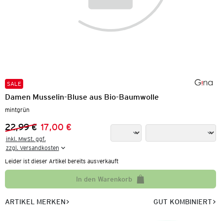
SALE
Damen Musselin-Bluse aus Bio-Baumwolle
mintgrün
22,99 €
17,00 €
Vorheriger Preis:
Neuer Preis:
inkl. MwSt. ggf.

zzgl. Versandkosten
Leider ist dieser Artikel bereits ausverkauft
In den Warenkorb
ARTIKEL MERKEN
GUT KOMBINIERT