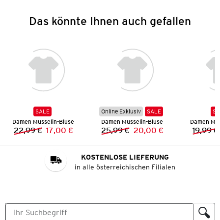
Das könnte Ihnen auch gefallen
SALE
Online Exklusiv
SALE
SA
Damen Musselin-Bluse
Damen Musselin-Bluse
Damen Mus
22,99 €
17,00 €
25,99 €
20,00 €
19,99 €
Vorheriger Preis:
Neuer Preis:
Vorheriger Preis:
Neuer Preis:
KOSTENLOSE LIEFERUNG
in alle österreichischen Filialen