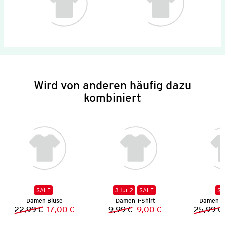
Wird von anderen häufig dazu
kombiniert
SALE
3 für 2
SALE
SA
Damen Bluse
Damen T-Shirt
Damen H
22,99 €
17,00 €
9,99 €
9,00 €
25,99 €
Vorheriger Preis:
Neuer Preis:
Vorheriger Preis:
Neuer Preis: