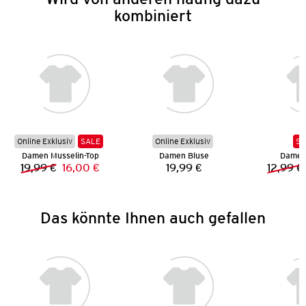
kombiniert
Online Exklusiv
SALE
Online Exklusiv
SA
Damen Musselin-Top
Damen Bluse
Damen 
19,99 €
16,00 €
19,99 €
12,99 €
Vorheriger Preis:
Neuer Preis:
Preis:
Das könnte Ihnen auch gefallen