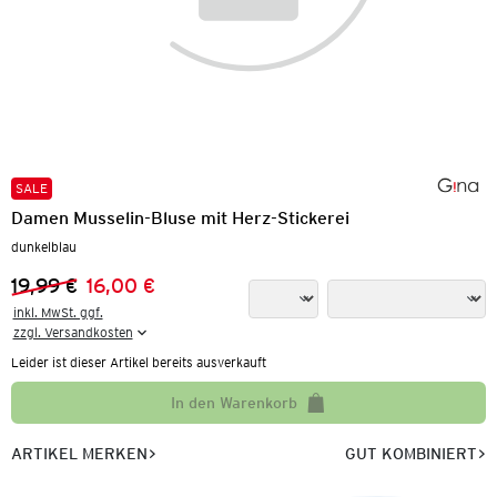
SALE
Damen Musselin-Bluse mit Herz-Stickerei
dunkelblau
19,99 €
16,00 €
Vorheriger Preis:
Neuer Preis:
inkl. MwSt. ggf.

zzgl. Versandkosten
Leider ist dieser Artikel bereits ausverkauft
In den Warenkorb
ARTIKEL MERKEN
GUT KOMBINIERT