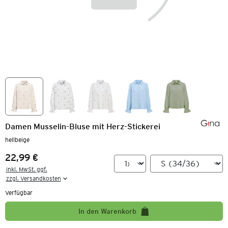
Damen Musselin-Bluse mit Herz-Stickerei
hellbeige
22,99 €
Preis:
inkl. MwSt. ggf.

zzgl. Versandkosten
Verfügbar
In den Warenkorb