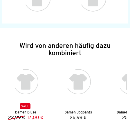
Wird von anderen häufig dazu
kombiniert
SALE
Damen Bluse
Damen Jogpants
Damen 
22,99 €
17,00 €
25,99 €
25,
Vorheriger Preis:
Neuer Preis:
Preis: