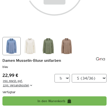
Damen Musselin-Bluse unifarben
blau
22,99 €
Preis:
inkl. MwSt. ggf.

zzgl. Versandkosten
Verfügbar
In den Warenkorb