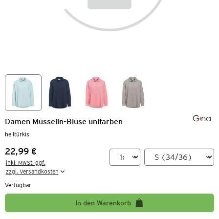
Damen Musselin-Bluse unifarben
helltürkis
22,99 €
Preis:
inkl. MwSt. ggf.

zzgl. Versandkosten
Verfügbar
In den Warenkorb