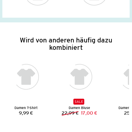
Wird von anderen häufig dazu
kombiniert
SALE
Damen T-Shirt
Damen Bluse
Damen 
9,99 €
22,99 €
17,00 €
25,
Preis:
Vorheriger Preis:
Neuer Preis: