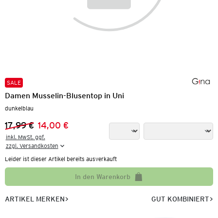
SALE
Damen Musselin-Blusentop in Uni
dunkelblau
17,99 €
14,00 €
Vorheriger Preis:
Neuer Preis:
inkl. MwSt. ggf.

zzgl. Versandkosten
Leider ist dieser Artikel bereits ausverkauft
In den Warenkorb
ARTIKEL MERKEN
GUT KOMBINIERT