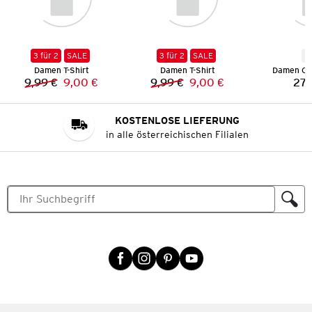
3 für 2
SALE
3 für 2
SALE
N
Damen T-Shirt
Damen T-Shirt
Damen Co
9,99 €
9,00 €
9,99 €
9,00 €
27,
Vorheriger Preis:
Neuer Preis:
Vorheriger Preis:
Neuer Preis:
KOSTENLOSE LIEFERUNG
in alle österreichischen Filialen