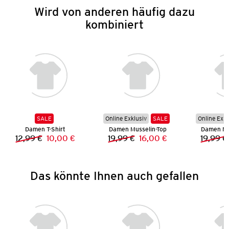
Wird von anderen häufig dazu
kombiniert
SALE
Online Exklusiv
SALE
Online Exkl
Damen T-Shirt
Damen Musselin-Top
Damen Mu
12,99 €
10,00 €
19,99 €
16,00 €
19,99 €
Vorheriger Preis:
Neuer Preis:
Vorheriger Preis:
Neuer Preis:
Das könnte Ihnen auch gefallen