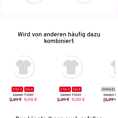
Wird von anderen häufig dazu
kombiniert
3 für 2
SALE
3 für 2
SALE
Online Exkl
Damen T-Shirt
Damen T-Shirt
Damen Mu
9,99 €
9,00 €
9,99 €
9,00 €
19,99 €
Vorheriger Preis:
Neuer Preis:
Vorheriger Preis:
Neuer Preis: