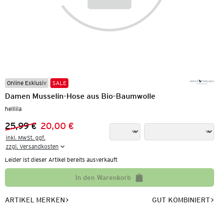
Online Exklusiv
SALE
Damen Musselin-Hose aus Bio-Baumwolle
helllila
25,99 €
20,00 €
Vorheriger Preis:
Neuer Preis:
inkl. MwSt. ggf.

zzgl. Versandkosten
Leider ist dieser Artikel bereits ausverkauft
In den Warenkorb
ARTIKEL MERKEN
GUT KOMBINIERT