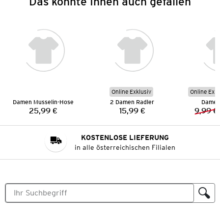
Das könnte Ihnen auch gefallen
Online Exklusiv
Online Exkl
Damen Musselin-Hose
2 Damen Radler
Damen 
25,99 €
15,99 €
9,99 €
Preis:
Preis:
KOSTENLOSE LIEFERUNG
in alle österreichischen Filialen