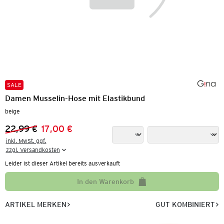
SALE
Damen Musselin-Hose mit Elastikbund
beige
22,99 €
17,00 €
Vorheriger Preis:
Neuer Preis:
inkl. MwSt. ggf.

zzgl. Versandkosten
Leider ist dieser Artikel bereits ausverkauft
In den Warenkorb
ARTIKEL MERKEN
GUT KOMBINIERT