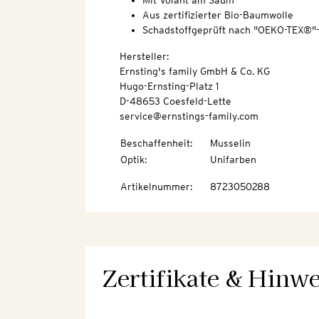
Mit Volant am Saum
Aus zertifizierter Bio-Baumwolle
Schadstoffgeprüft nach "OEKO-TEX®"
Hersteller:
Ernsting's family GmbH & Co. KG
Hugo-Ernsting-Platz 1
D-48653 Coesfeld-Lette
service@ernstings-family.com
Beschaffenheit
:
Musselin
Optik
:
Unifarben
Artikelnummer
:
8723050288
Zertifikate & Hinwe