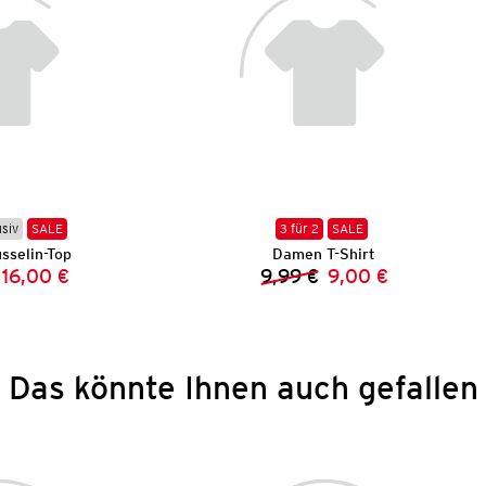
usiv
SALE
3 für 2
SALE
selin-Top
Damen T-Shirt
16,00 €
9,99 €
9,00 €
Vorheriger Preis:
Neuer Preis:
Vorheriger Preis:
Neuer Preis:
Das könnte Ihnen auch gefallen