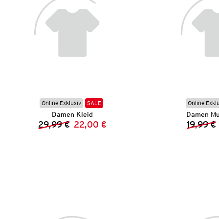
Online Exklusiv
SALE
Online Exkl
Damen Kleid
Damen Mus
29,99 €
22,00 €
19,99 €
Vorheriger Preis:
Neuer Preis: