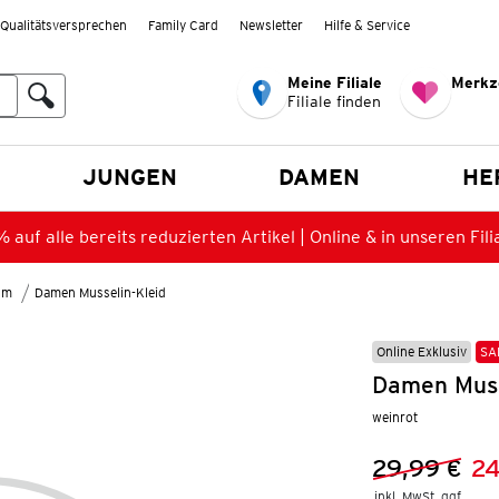
Qualitätsversprechen
Family Card
Newsletter
Hilfe & Service
Meine Filiale
Merkz
Filiale finden
en
JUNGEN
DAMEN
HE
 auf alle bereits reduzierten Artikel | Online & in unseren Fili
lm
Damen Musselin-Kleid
Online Exklusiv
SA
Damen Muss
weinrot
29,99 €
24
Vorheriger 
Neuer Preis
inkl. MwSt. ggf.
