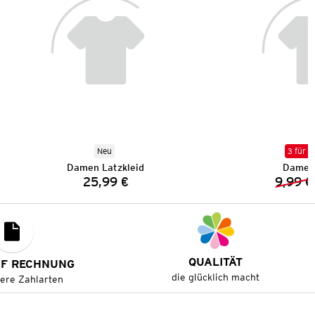
Neu
3 für 2
Damen Latzkleid
Damen 
25,99 €
9,99 €
Preis:
QUALITÄT
UF RECHNUNG
die glücklich macht
tere Zahlarten