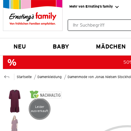
Mehr von Ernsting’s family
Keine Suchvorschläge gefund
NEU
BABY
MÄDCHEN
50%
Startseite
Damenkleidung
Damenmode von Jonas Nielsen Stockho
NACHHALTIG
Leider
Artikel leider ausverkauft
ausverkauft