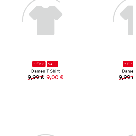
3 für 2
SALE
3 für 2
Damen T-Shirt
Damen 
9,99 €
9,00 €
9,99 €
Vorheriger Preis:
Neuer Preis: