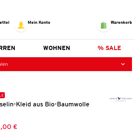
ettel
Mein Konto
Warenkorb
RREN
WOHNEN
% SALE
alen
LE
elin-Kleid aus Bio-Baumwolle
,00 €
Preis:
: