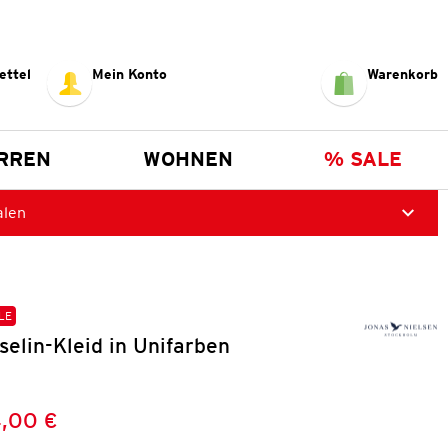
ettel
Mein Konto
Warenkorb
RREN
WOHNEN
% SALE
alen
LE
elin-Kleid in Unifarben
,00 €
Preis:
: