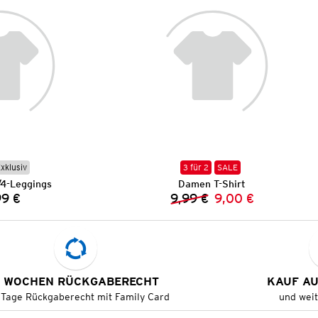
Exklusiv
3 für 2
SALE
4-Leggings
Damen T-Shirt
99 €
9,99 €
9,00 €
Preis:
Vorheriger Preis:
Neuer Preis:
 WOCHEN RÜCKGABERECHT
KAUF A
 Tage Rückgaberecht mit Family Card
und wei