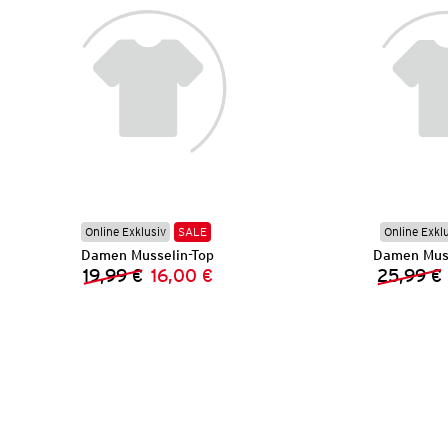
Online Exklusiv
SALE
Online Exkl
Damen Musselin-Top
Damen Muss
19,99 €
16,00 €
25,99 €
Vorheriger Preis:
Neuer Preis: