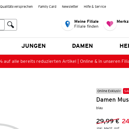
Qualitätsversprechen
Family Card
Newsletter
Hilfe & Service
Meine Filiale
Merkz
Filiale finden
en
JUNGEN
DAMEN
HE
 auf alle bereits reduzierten Artikel | Online & in unseren Fili
Online Exklusiv
SA
Damen Muss
blau
29,99 €
24
Vorheriger 
Neuer Preis
inkl. MwSt. ggf.
