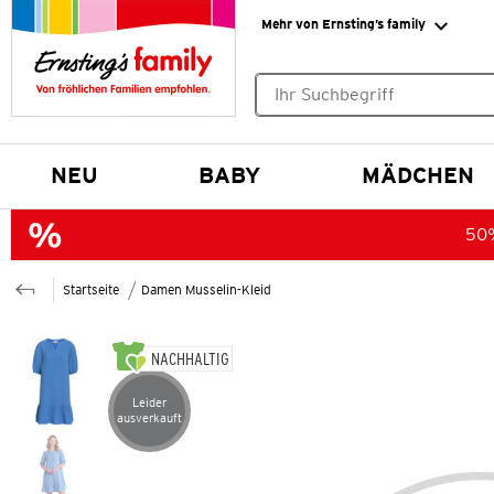
Mehr von Ernsting’s family
Keine Suchvorschläge gefund
NEU
BABY
MÄDCHEN
50%
Startseite
Damen Musselin-Kleid
NACHHALTIG
Leider
Artikel leider ausverkauft
ausverkauft