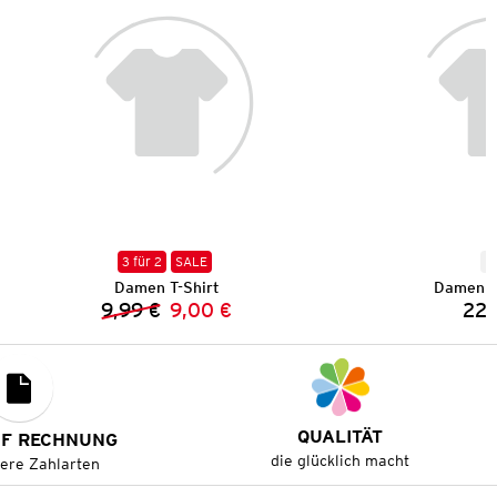
3 für 2
SALE
N
Damen T-Shirt
Damen C
9,99 €
9,00 €
22,
Vorheriger Preis:
Neuer Preis:
QUALITÄT
UF RECHNUNG
die glücklich macht
tere Zahlarten