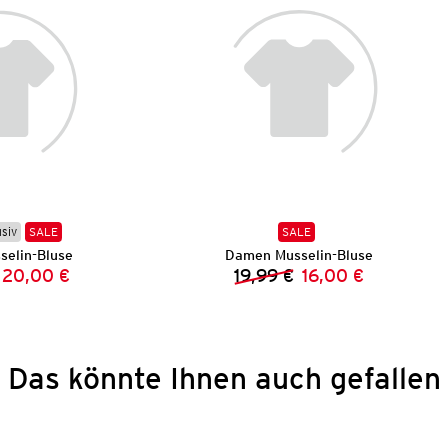
usiv
SALE
SALE
elin-Bluse
Damen Musselin-Bluse
20,00 €
19,99 €
16,00 €
Vorheriger Preis:
Neuer Preis:
Vorheriger Preis:
Neuer Preis:
Das könnte Ihnen auch gefallen