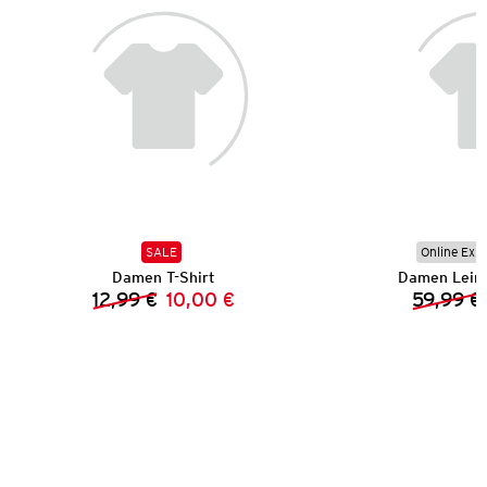
SALE
Online Exkl
Damen T-Shirt
Damen Lein
12,99 €
10,00 €
59,99 €
Vorheriger Preis:
Neuer Preis: